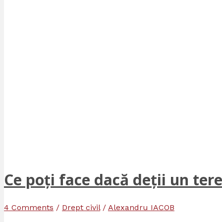
Ce poți face dacă deții un ter
4 Comments
/
Drept civil
/
Alexandru IACOB