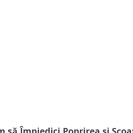
 să Împiedici Poprirea și Scoat