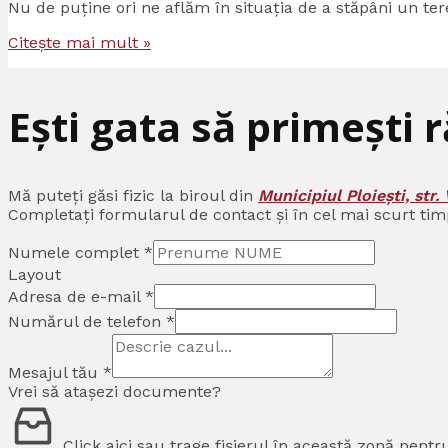
Nu de puține ori ne aflăm în situația de a stăpâni un te
Citește mai mult »
Ești gata să primești 
Mă puteți găsi fizic la biroul din
Municipiul Ploiești, str. 
Completați formularul de contact și în cel mai scurt tim
Numele complet
*
Layout
Adresa de e-mail
*
Numărul de telefon
*
Mesajul tău
*
Vrei să atașezi documente?
Click aici sau trage fișierul în această zonă pentr