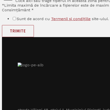
Click aici sau trage fișierul în această zonă pentr
*Limita maximă de încărcare a fișierelor este de maxim 1
Consimțământ
*
Sunt de acord cu
Termenii și condițiile
site-ului.
TRIMITE
strada Văleni 48, etajul 1, Municipiul Ploiești, ju