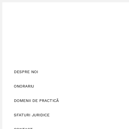
Skip
ȘTERGEREA
to
DIN
content
BIROUL
DE
CREDITE
DESPRE NOI
ONORARIU
DOMENII DE PRACTICĂ
SFATURI JURIDICE