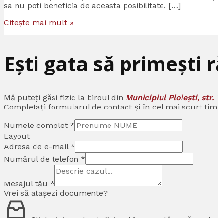
sa nu poti beneficia de aceasta posibilitate. […]
Citește mai mult »
Ești gata să primești 
Mă puteți găsi fizic la biroul din
Municipiul Ploiești, str. 
Completați formularul de contact și în cel mai scurt tim
Numele complet
*
Layout
Adresa de e-mail
*
Numărul de telefon
*
Mesajul tău
*
Vrei să atașezi documente?