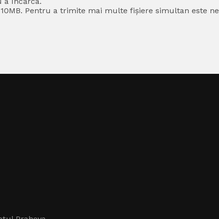
u a încărca.
0MB. Pentru a trimite mai multe fișiere simultan este nec
dețul Prahova