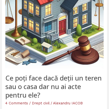
dar
nu ai acte
pentru
ele?
Ce poți face dacă deții un teren
sau o casa dar nu ai acte
pentru ele?
4 Comments
/
Drept civil
/
Alexandru IACOB