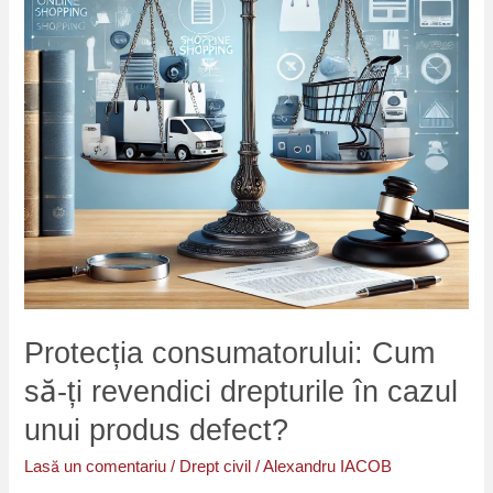
revendici
drepturile
în
cazul
unui
produs
defect?
Protecția consumatorului: Cum
să-ți revendici drepturile în cazul
unui produs defect?
Lasă un comentariu
/
Drept civil
/
Alexandru IACOB