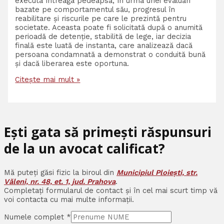
executa întreaga pedeapsă, în urma unei evaluări
bazate pe comportamentul său, progresul în
reabilitare și riscurile pe care le prezintă pentru
societate. Aceasta poate fi solicitată după o anumită
perioadă de detenție, stabilită de lege, iar decizia
finală este luată de instanta, care analizează dacă
persoana condamnată a demonstrat o conduită bună
și dacă liberarea este oportuna.
Citește mai mult »
Ești gata să primești răspunsuri
de la un avocat calificat?
Mă puteți găsi fizic la biroul din
Municipiul Ploiești, str.
Văleni, nr. 48, et. 1, jud. Prahova
.
Completați formularul de contact și în cel mai scurt timp vă
voi contacta cu mai multe informații.
Numele complet
*