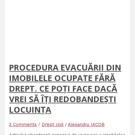
PROCEDURA EVACUĂRII DIN
IMOBILELE OCUPATE FĂRĂ
DREPT. CE POȚI FACE DACĂ
VREI SĂ ÎȚI REDOBANDEȘTI
LOCUINȚA
3 Comments
/
Drept civil
/
Alexandru IACOB
Articolul abordează procesul de evacuare a imobilelor