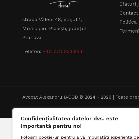
Sfaturi 
Contact
strada Văleni 48, etajul 1,
Politica
Municipiul Ploiești, județul
Termeni 
Prahova
Telefon:
+40 770 353 834
Avocat Alexandru IACOB © 2024 - 2026 | Toate drep
Confidențialitatea datelor dvs. este
importantă pentru noi
Folosim cookie-uri pentru a vă îmbunătăți experiența de