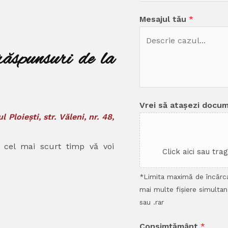
Mesajul tău
*
răspunsuri de la
Vrei să atașezi docu
l Ploiești, str. Văleni, nr. 48,
n cel mai scurt timp vă voi
Click aici sau tra
*Limita maximă de încărca
mai multe fișiere simultan
sau .rar
Consimțământ
*