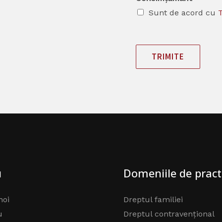
Sunt de acord cu
T
TRIMITE
u
Domeniile de pract
noi
Dreptul familiei
u
Dreptul contravențional