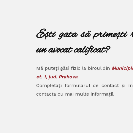
Ești gata să primești 
un avocat calificat?
Mă puteți găsi fizic la biroul din
Municipiu
et. 1, jud. Prahova
.
Completați formularul de contact și î
contacta cu mai multe informații.