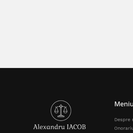
Meni
Despre 
Onorari