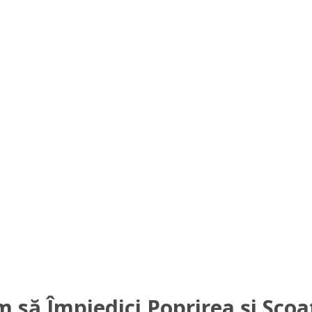
 să Împiedici Poprirea și Scoat