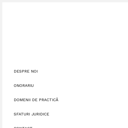
Skip
Contestație
to
la
content
executate
–
Cum
să
Împiedici
Poprirea
și
Scoaterea
la
Licitație
a
DESPRE NOI
Locuinței?
ONORARIU
DOMENII DE PRACTICĂ
SFATURI JURIDICE