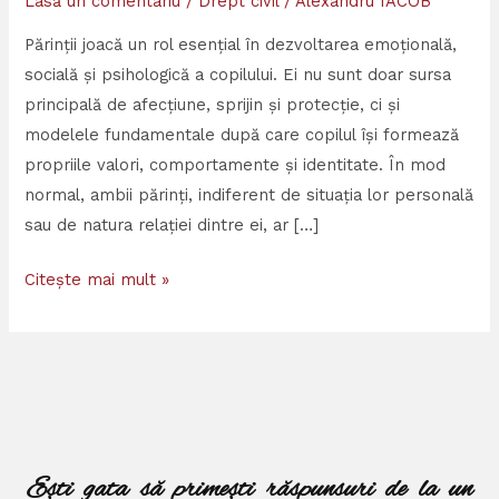
Lasă un comentariu
/
Drept civil
/
Alexandru IACOB
Părinții joacă un rol esențial în dezvoltarea emoțională,
socială și psihologică a copilului. Ei nu sunt doar sursa
principală de afecțiune, sprijin și protecție, ci și
modelele fundamentale după care copilul își formează
propriile valori, comportamente și identitate. În mod
normal, ambii părinți, indiferent de situația lor personală
sau de natura relației dintre ei, ar […]
Citește mai mult »
Ești gata să primești răspunsuri de la un