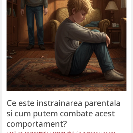
cum
putem
combate
acest
comportament?
Ce este instrainarea parentala
si cum putem combate acest
comportament?