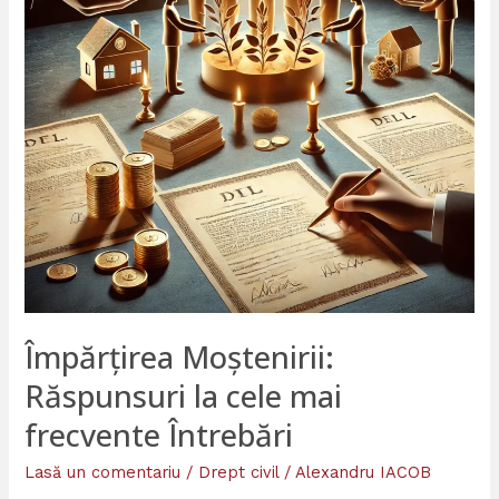
mai
frecvente
Întrebări
Împărțirea Moștenirii:
Răspunsuri la cele mai
frecvente Întrebări
Lasă un comentariu
/
Drept civil
/
Alexandru IACOB