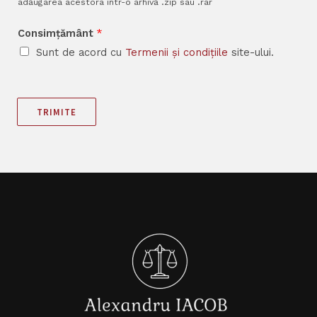
adăugarea acestora într-o arhivă .zip sau .rar
Consimțământ
*
Sunt de acord cu
Termenii și condițiile
site-ului.
TRIMITE