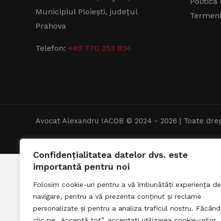
Politica
Municipiul Ploiești, județul
Termeni 
Prahova
Telefon:
+40 770 353 834
Avocat Alexandru IACOB © 2024 - 2026 | Toate drep
Confidențialitatea datelor dvs. este
importantă pentru noi
Folosim cookie-uri pentru a vă îmbunătăți experiența de
navigare, pentru a vă prezenta conținut și reclame
personalizate și pentru a analiza traficul nostru. Făcând
clic pe „Acceptă tot”, acceptați utilizarea cookie-urilor.