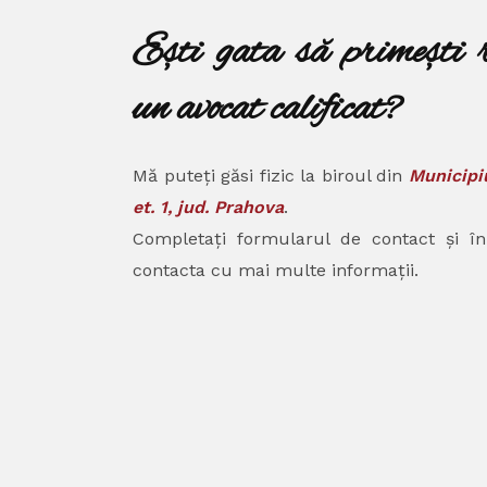
Ești gata să primești 
un avocat calificat?
Mă puteți găsi fizic la biroul din
Municipiu
et. 1, jud. Prahova
.
Completați formularul de contact și î
contacta cu mai multe informații.