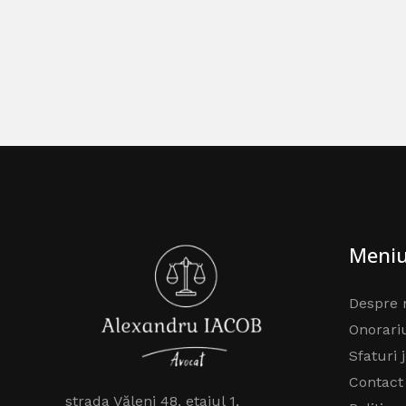
Meni
Despre 
Onorari
Sfaturi 
Contact
strada Văleni 48, etajul 1,