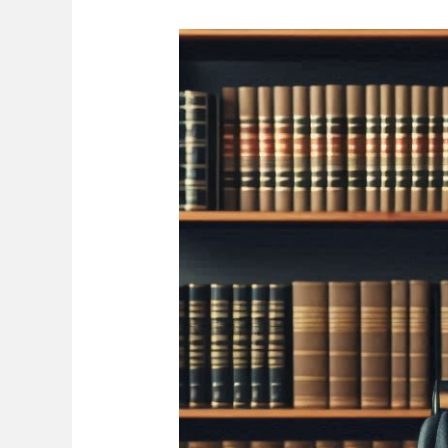
Ordonanta
de
plata.
Procedura
rapida
pentru
recuperarea
datoriilor