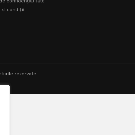
 de confidențialitate
și condiții
turile rezervate.