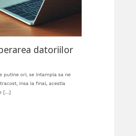
erarea datoriilor
de putine ori, se intampla sa ne
cost, insa la final, acestia
e […]