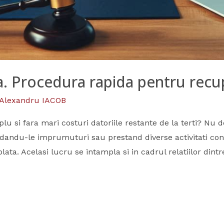
. Procedura rapida pentru recup
Alexandru IACOB
mplu si fara mari costuri datoriile restante de la terti? Nu 
ndu-le imprumuturi sau prestand diverse activitati contra
plata. Acelasi lucru se intampla si in cadrul relatiilor dintr