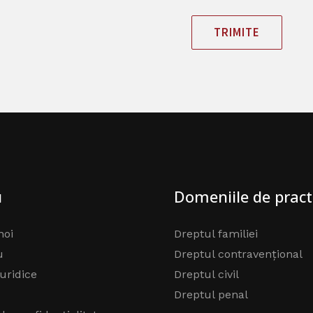
TRIMITE
u
Domeniile de pract
noi
Dreptul familiei
u
Dreptul contravențional
juridice
Dreptul civil
Dreptul penal