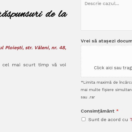
răspunsuri de la
Vrei să atașezi docu
l Ploiești, str. Văleni, nr. 48,
n cel mai scurt timp vă voi
Click aici sau tra
*Limita maximă de încărca
mai multe fișiere simultan
sau .rar
Consimțământ
*
Sunt de acord cu
T