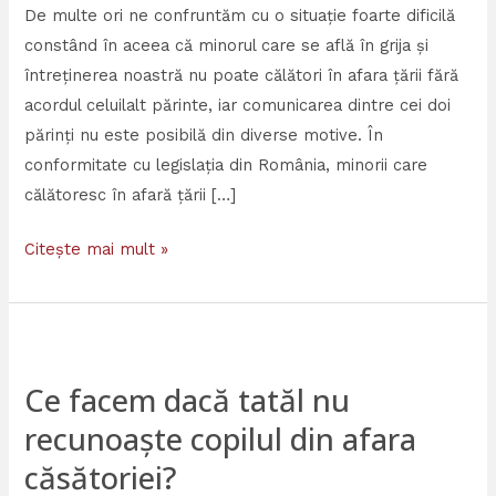
De multe ori ne confruntăm cu o situație foarte dificilă
constând în aceea că minorul care se află în grija și
întreținerea noastră nu poate călători în afara țării fără
acordul celuilalt părinte, iar comunicarea dintre cei doi
părinți nu este posibilă din diverse motive. În
conformitate cu legislația din România, minorii care
călătoresc în afară țării […]
Citește mai mult »
Ce
facem
Ce facem dacă tatăl nu
dacă
recunoaște copilul din afara
tatăl
nu
căsătoriei?
recunoaște