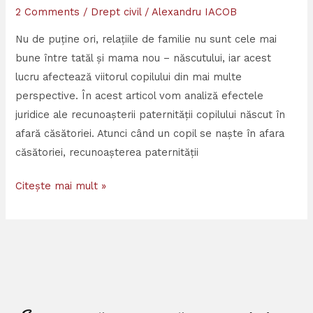
2 Comments
/
Drept civil
/
Alexandru IACOB
copilul
din
Nu de puține ori, relațiile de familie nu sunt cele mai
afara
bune între tatăl și mama nou – născutului, iar acest
căsătoriei?
lucru afectează viitorul copilului din mai multe
perspective. În acest articol vom analiză efectele
juridice ale recunoașterii paternității copilului născut în
afară căsătoriei. Atunci când un copil se naște în afara
căsătoriei, recunoașterea paternității
Citește mai mult »