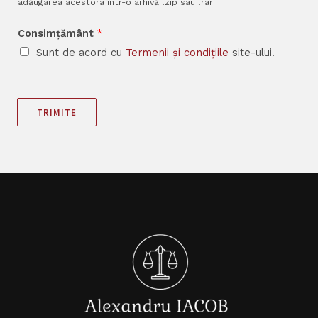
adăugarea acestora într-o arhivă .zip sau .rar
Consimțământ
*
Sunt de acord cu
Termenii și condițiile
site-ului.
TRIMITE