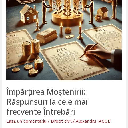
mai
frecvente
Întrebări
Împărțirea Moștenirii:
Răspunsuri la cele mai
frecvente Întrebări
Lasă un comentariu
/
Drept civil
/
Alexandru IACOB