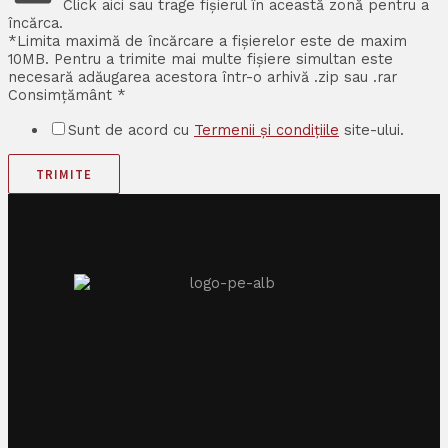
Click aici sau trage fișierul în această zonă pentru a
încărca.
*Limita maximă de încărcare a fișierelor este de maxim
10MB. Pentru a trimite mai multe fișiere simultan este
necesară adăugarea acestora într-o arhivă .zip sau .rar
Consimțământ
*
Sunt de acord cu
Termenii și condițiile
site-ului.
TRIMITE