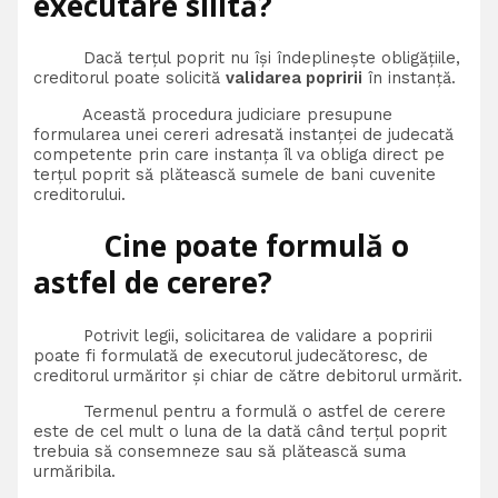
executare silită?
Dacă terțul poprit nu își îndeplinește obligățiile,
creditorul poate solicită
validarea popririi
în instanță.
Această procedura judiciare presupune
formularea unei cereri adresată instanței de judecată
competente prin care instanța îl va obliga direct pe
terțul poprit să plătească sumele de bani cuvenite
creditorului.
Cine poate formulă o
astfel de cerere?
Potrivit legii, solicitarea de validare a popririi
poate fi formulată de executorul judecătoresc, de
creditorul urmăritor și chiar de către debitorul urmărit.
Termenul pentru a formulă o astfel de cerere
este de cel mult o luna de la dată când terțul poprit
trebuia să consemneze sau să plătească suma
urmăribila.