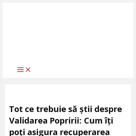
MAIN
Skip
Scrie
Numele*
Adresa
Site
MENU
to
aici
de
web
content
comentariul...
email*
Tot ce trebuie să știi despre
Validarea Popririi: Cum îți
poți asigura recuperarea