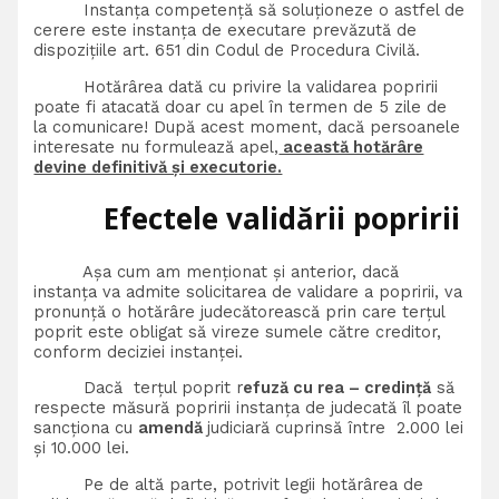
Instanța competență să soluționeze o astfel de
cerere este instanța de executare prevăzută de
dispozițiile art. 651 din Codul de Procedura Civilă.
Hotărârea dată cu privire la validarea popririi
poate fi atacată doar cu apel în termen de 5 zile de
la comunicare! După acest moment, dacă persoanele
interesate nu formulează apel,
această hotărâre
devine definitivă și executorie.
Efectele validării popririi
Așa cum am menționat și anterior, dacă
instanța va admite solicitarea de validare a popririi, va
pronunță o hotărâre judecătorească prin care terțul
poprit este obligat să vireze sumele către creditor,
conform deciziei instanței.
Dacă terțul poprit r
efuză cu rea – credință
să
respecte măsură popririi instanța de judecată îl poate
sancționa cu
amendă
judiciară cuprinsă între 2.000 lei
şi 10.000 lei.
Pe de altă parte, potrivit legii hotărârea de