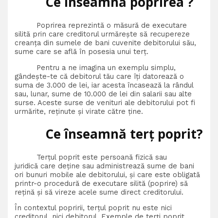
Ce înseamnă poprirea ?
Poprirea reprezintă o măsură de executare
silită prin care creditorul urmărește să recupereze
creanța din sumele de bani cuvenite debitorului său,
sume care se află în posesia unui terț.
Pentru a ne imagina un exemplu simplu,
gândește-te că debitorul tău care îți datorează o
suma de 3.000 de lei, iar acesta încasează la rândul
sau, lunar, sume de 10.000 de lei din salarii sau alte
surse. Aceste surse de venituri ale debitorului pot fi
urmărite, reținute și virate către ține.
Ce înseamnă terț poprit?
Terțul poprit este persoană fizică sau
juridică care deține sau administrează sume de bani
ori bunuri mobile ale debitorului, și care este obligată
printr-o procedură de executare silită (poprire) să
rețină și să vireze acele sume direct creditorului.
În contextul popririi, terțul poprit nu este nici
creditorul, nici debitorul. Exemple de terți poprit