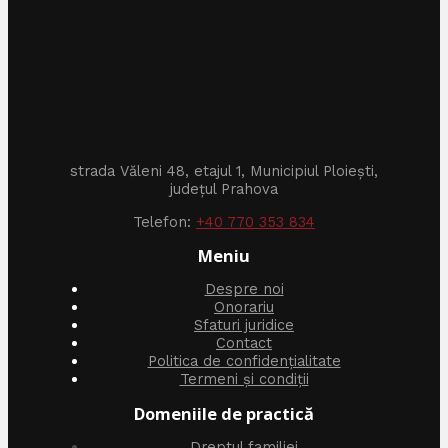
strada Văleni 48, etajul 1, Municipiul Ploiești,
județul Prahova
Telefon:
+40 770 353 834
Meniu
Despre noi
Onorariu
Sfaturi juridice
Contact
Politica de confidențialitate
Termeni și condiții
Domeniile de practică
Dreptul familiei