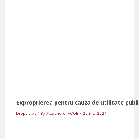
Exproprierea pentru cauza de utilitate public
Drept civil
/ By
Alexandru IACOB
/
25 mai 2024