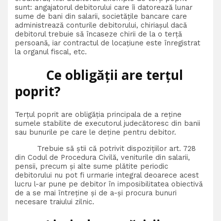
sunt: angajatorul debitorului care îi datorează lunar
sume de bani din salarii, societățile bancare care
administrează conturile debitorului, chiriașul dacă
debitorul trebuie să încaseze chirii de la o terță
persoană, iar contractul de locațiune este înregistrat
la organul fiscal, etc.
Ce obligății are terțul
poprit?
Terțul poprit are obligăția principala de a reține
sumele stabilite de executorul judecătoresc din banii
sau bunurile pe care le deține pentru debitor.
Trebuie să știi că potrivit dispozițiilor art. 728
din Codul de Procedura Civilă, veniturile din salarii,
pensii, precum și alte sume plătite periodic
debitorului nu pot fi urmarie integral deoarece acest
lucru l-ar pune pe debitor în imposibilitatea obiectivă
de a se mai întreține și de a-și procura bunuri
necesare traiului zilnic.