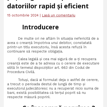
datoriilor rapid și eficient
15 octombrie 2024
|
Lasă un comentariu
Introducere
De multe ori ne aflăm în situația nefericită de a
avea o creanță împotriva unui debitor, constatată
printr-un titlu executoriu, însă acesta refuză în
continuare să respecte obligația.
Calea legală și cea mai sigură de a-ți recupera
creanță este de a te adresa cu o cerere de executare
silită în temeiul dispozițiilor art. 663 din Codul de
Procedura Civilă.
Totuși, dacă ai formulat deja o astfel de cerere,
a trecut o perioada destul de lungă de timp și
executorul judecătoresc nu a recuperat nicio suma de
bani, există posibilitatea că terțul poprit să nu
respecte măsură popririi.