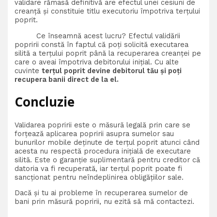
validare rămasă definitivă are efectul unei cesiuni de
creanţă şi constituie titlu executoriu împotriva terţului
poprit.
Ce înseamnă acest lucru? Efectul validării
popririi constă în faptul că poți solicită executarea
silită a terțului poprit până la recuperarea creanței pe
care o aveai împotriva debitorului inițial. Cu alte
cuvinte
terțul poprit devine debitorul tău și poți
recupera banii direct de la el.
Concluzie
Validarea popririi este o măsură legală prin care se
forțează aplicarea popririi asupra sumelor sau
bunurilor mobile deținute de terțul poprit atunci când
acesta nu respectă procedura inițială de executare
silită. Este o garanție suplimentară pentru creditor că
datoria va fi recuperată, iar terțul poprit poate fi
sancționat pentru neîndeplinirea obligățiilor sale.
Dacă și tu ai probleme în recuperarea sumelor de
bani prin măsură popririi, nu ezită să mă contactezi.