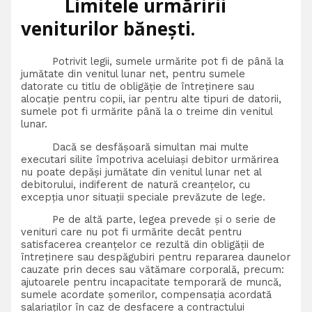
Limitele urmăririi
veniturilor bănești.
Potrivit legii, sumele urmărite pot fi de până la
jumătate din venitul lunar net, pentru sumele
datorate cu titlu de obligăţie de întreţinere sau
alocaţie pentru copii, iar pentru alte tipuri de datorii,
sumele pot fi urmărite până la o treime din venitul
lunar.
Dacă se desfășoară simultan mai multe
executari silite împotriva aceluiași debitor urmărirea
nu poate depăşi jumătate din venitul lunar net al
debitorului, indiferent de natură creanţelor, cu
excepția unor situații speciale prevăzute de lege.
Pe de altă parte, legea prevede și o serie de
venituri care nu pot fi urmărite decât pentru
satisfacerea creanțelor ce rezultă din obligății de
întreținere sau despăgubiri pentru repararea daunelor
cauzate prin deces sau vătămare corporală, precum:
ajutoarele pentru incapacitate temporară de muncă,
sumele acordate șomerilor, compensaţia acordată
salariaţilor în caz de desfacere a contractului