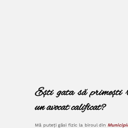
Ești gata să primești 
un avocat calificat?
Mă puteți găsi fizic la biroul din
Municipiu