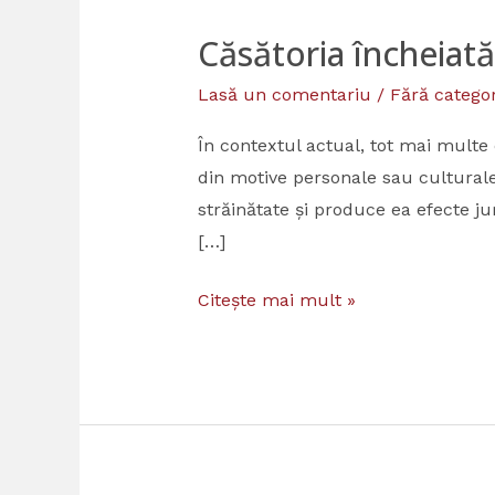
Căsătoria încheiat
Căsătoria
încheiată
Lasă un comentariu
/
Fără categor
în
străinătate
În contextul actual, tot mai multe 
produce
din motive personale sau culturale.
efecte
străinătate și produce ea efecte j
în
[…]
România?
Citește mai mult »