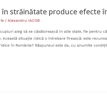
ă în străinătate produce efecte 
ie
/
Alexandru IACOB
cupluri aleg să se căsătorească în alte state, fie pentru c
 Această situație ridică o întrebare firească: este recuno
uridice în România? Răspunsul este da, cu anumite condiți