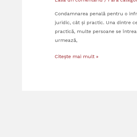
de
conducere
Condamnarea penală pentru o infrac
după
juridic, cât și practic. Una dintr
o
practică, multe persoane se într
condamnare
urmează,
penală
Citește mai mult »