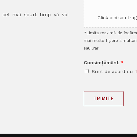
n cel mai scurt timp vă voi
Click aici sau tra
*Limita maximă de încărca
mai multe fișiere simultan
sau .rar
Consimțământ
*
Sunt de acord cu
T
TRIMITE