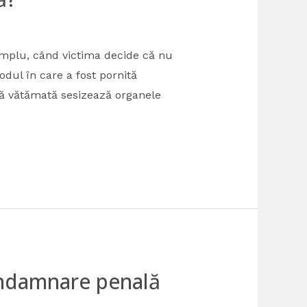
emplu, când victima decide că nu
dul în care a fost pornită
nă vătămată sesizează organele
ndamnare penală