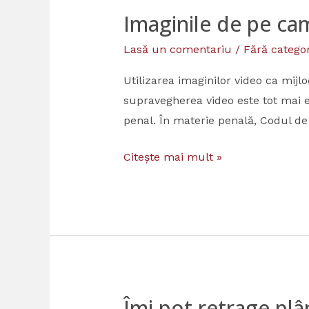
Imaginile de pe cam
Imaginile
de
Lasă un comentariu
/
Fără categor
pe
camerele
Utilizarea imaginilor video ca mijl
video
supravegherea video este tot mai e
pot
penal. În materie penală, Codul de
fi
Citește mai mult »
folosite
ca
probe
în
instanță?
Îmi pot retrage pl
Îmi