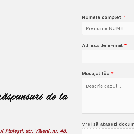
Numele complet
*
Adresa de e-mail
*
Mesajul tău
*
răspunsuri de la
Vrei să atașezi docu
l Ploiești, str. Văleni, nr. 48,