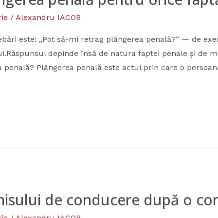
ie
/
Alexandru IACOB
rebări este: „Pot să-mi retrag plângerea penală?” — de ex
.Răspunsul depinde însă de natura faptei penale și de mo
a penală? Plângerea penală este actul prin care o persoa
isului de conducere după o co
ie
/
Alexandru IACOB