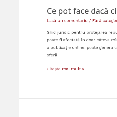
Ce pot face dacă c
Ce
pot
Lasă un comentariu
/
Fără categor
face
dacă
Ghid juridic pentru protejarea repu
cineva
poate fi afectată în doar câteva mi
publică
o publicație online, poate genera c
un
oferă
articol
Citește mai mult »
în
care
mă
defăimează?