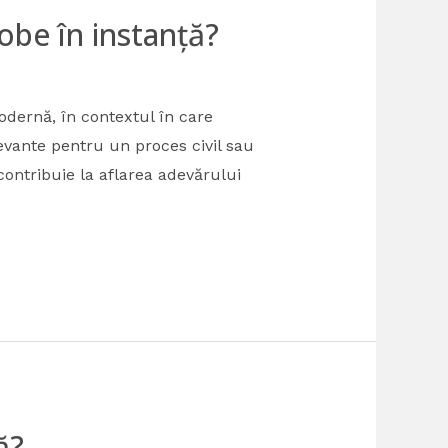
obe în instanță?
odernă, în contextul în care
evante pentru un proces civil sau
ontribuie la aflarea adevărului
ă?