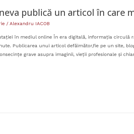
ineva publică un articol în care
ie
/
Alexandru IACOB
tației în mediul online În era digitală, informația circulă 
nute. Publicarea unui articol defăimător,fie pe un site, blo
onsecințe grave asupra imaginii, vieții profesionale și chi