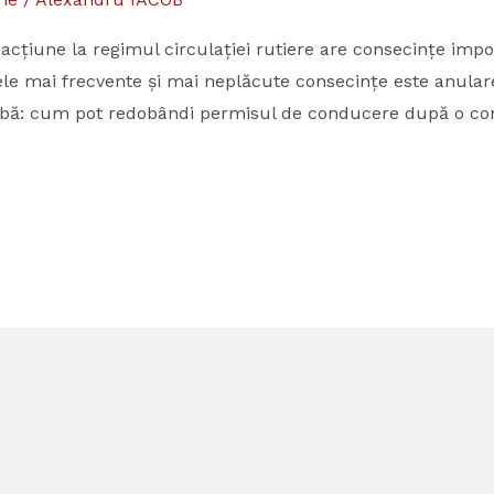
țiune la regimul circulației rutiere are consecințe impo
e cele mai frecvente și mai neplăcute consecințe este anul
eabă: cum pot redobândi permisul de conducere după o co