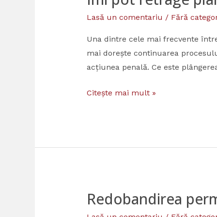
pot
Lasă un comentariu
/
Fără categor
retrage
plângerea
Una dintre cele mai frecvente înt
penală
mai dorește continuarea procesului
pentru
acțiunea penală. Ce este plângere
orice
Citește mai mult »
faptă?
Redobandirea perm
Redobandirea
permisului
Lasă un comentariu
/
Fără categor