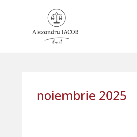
Skip
to
content
noiembrie 2025