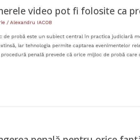
erele video pot fi folosite ca pr
ie
/
Alexandru IACOB
oc de probă este un subiect central în practica judiciară m
xtinsă, iar tehnologia permite captarea evenimentelor rel
 procedură penală prevede că orice mijloc de probă care c
ângerea penală pentru orice fapt