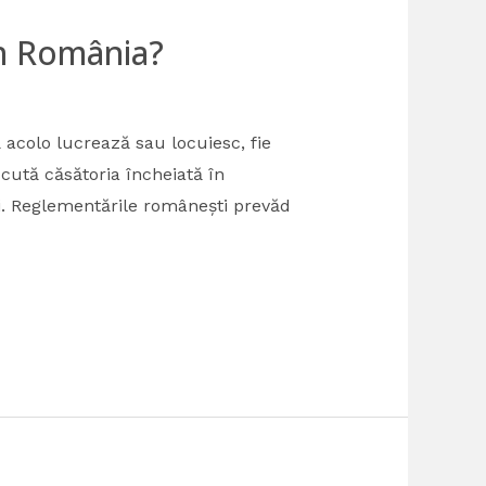
în România?
ă acolo lucrează sau locuiesc, fie
scută căsătoria încheiată în
i. Reglementările românești prevăd