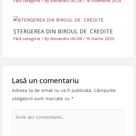
Fără categorie
/ By
Alexandru IACOB
/
16 noiembrie 2024
ȘTERGEREA DIN BIROUL DE CREDITE
Fără categorie
/ By
Alexandru IACOB
/
10 martie 2025
Lasă un comentariu
Adresa ta de email nu va fi publicată.
Câmpurile
obligatorii sunt marcate cu
*
Scrie
aici
comentariul...