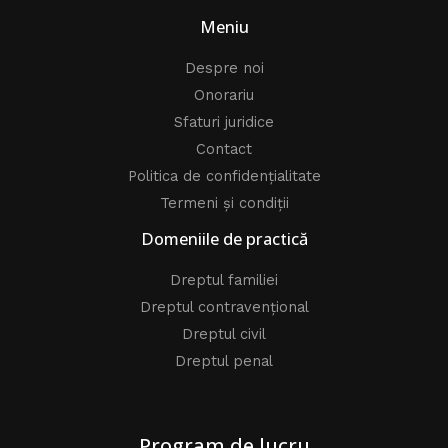
Meniu
Despre noi
Onorariu
Sfaturi juridice
Contact
Politica de confidențialitate
Termeni și condiții
Domeniile de practică
Dreptul familiei
Dreptul contravențional
Dreptul civil
Dreptul penal
Program de lucru