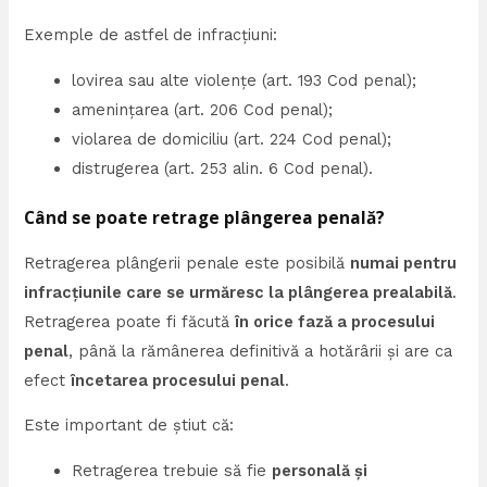
Exemple de astfel de infracțiuni:
lovirea sau alte violențe (art. 193 Cod penal);
amenințarea (art. 206 Cod penal);
violarea de domiciliu (art. 224 Cod penal);
distrugerea (art. 253 alin. 6 Cod penal).
Când se poate retrage plângerea penală?
Retragerea plângerii penale este posibilă
numai pentru
infracțiunile care se urmăresc la plângerea prealabilă
.
Retragerea poate fi făcută
în orice fază a procesului
penal
, până la rămânerea definitivă a hotărârii și are ca
efect
încetarea procesului penal
.
Este important de știut că:
Retragerea trebuie să fie
personală și