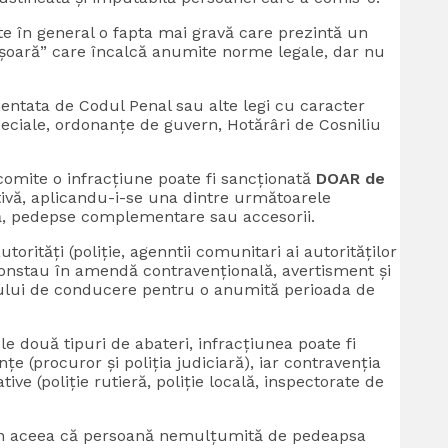
te în general o fapta mai gravă care prezintă un
i ușoară” care încalcă anumite norme legale, dar nu
ntata de Codul Penal sau alte legi cu caracter
eciale, ordonanțe de guvern, Hotărâri de Cosniliu
comite o infracțiune poate fi sancționată
DOAR de
tivă, aplicandu-i-se una dintre următoarele
ă, pedepse complementare sau accesorii.
torități (poliție, agenntii comunitari ai autorităților
i constau în amendă contravențională, avertisment și
lui de conducere pentru o anumită perioada de
e două tipuri de abateri, infracțiunea poate fi
 (procuror și poliția judiciară), iar contravenția
ive (poliție rutieră, poliție locală, inspectorate de
ă în aceea că persoană nemulțumită de pedeapsa