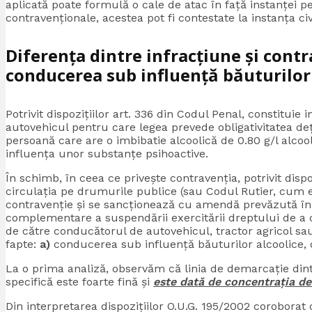
aplicată poate formulă o cale de atac în față instanței p
contravenționale, acestea pot fi contestate la instanța c
Diferența dintre infracțiune și contr
conducerea sub influență băuturilor 
Potrivit dispozițiilor art. 336 din Codul Penal, constitu
autovehicul pentru care legea prevede obligativitatea de
persoană care are o imbibatie alcoolică de 0.80 g/l alco
influența unor substanțe psihoactive.
În schimb, în ceea ce privește contravenția, potrivit dispo
circulația pe drumurile publice (sau Codul Rutier, cum 
contravenție și se sancționează cu amendă prevăzută în c
complementare a suspendării exercitării dreptului de a 
de către conducătorul de autovehicul, tractor agricol sa
fapte:
a)
conducerea sub influență băuturilor alcoolice, dac
La o prima analiză, observăm că linia de demarcație dintr
specifică este foarte fină și
este dată de concentrația de
Din interpretarea dispozițiilor O.U.G. 195/2002 coroborat 