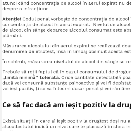
atunci când concentrația de alcool în aerul expirat nu 
despre o infracțiune.
Atenție!
Codul penal vorbește de concentrația de alcool î
concentrația de alcool în aerul expirat. Nivelul de alcool
de alcool din sânge deoarece alcoolul consumat este abso
plămâni.
Măsurarea alcoolului din aerul expirat se realizează doa
denumirea de etilotest, însă în limbaj obsinuit acesta es
În schimb, măsurarea nivelului de alcool din sânge se rea
Trebuie să reții faptul că în cazul consumului de drogur
„limită minimă” tolerată
. Orice cantitate detectabilă po
dacă vei consumă substanțe psihoactive și vei fi depistat
vei ieși pozitiv, ți se va întocmi dosar penal și vei rămâ
Ce să fac dacă am ieșit pozitiv la dru
Există situații în care ai ieșit pozitiv la drugtest deși n
alcooltestului indică un nivel care te plasează în sfera 