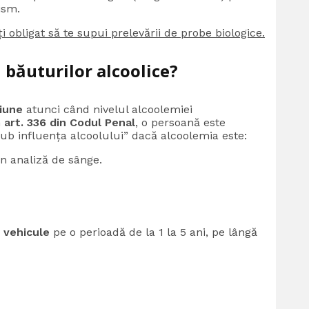
ism.
ți obligat să te supui prelevării de probe biologice.
 băuturilor alcoolice?
țiune
atunci când nivelul alcoolemiei
m
art. 336 din Codul Penal
, o persoană este
ub influența alcoolului” dacă alcoolemia este:
in analiză de sânge.
 vehicule
pe o perioadă de la 1 la 5 ani, pe lângă