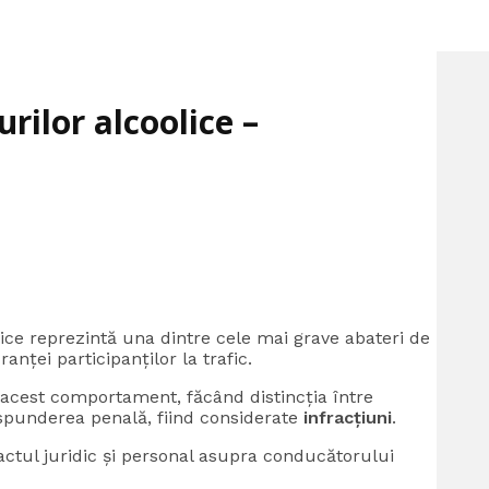
rilor alcoolice –
ice reprezintă una dintre cele mai grave abateri de
nței participanților la trafic.
 acest comportament, făcând distincția între
ăspunderea penală, fiind considerate
infracțiuni
.
actul juridic și personal asupra conducătorului