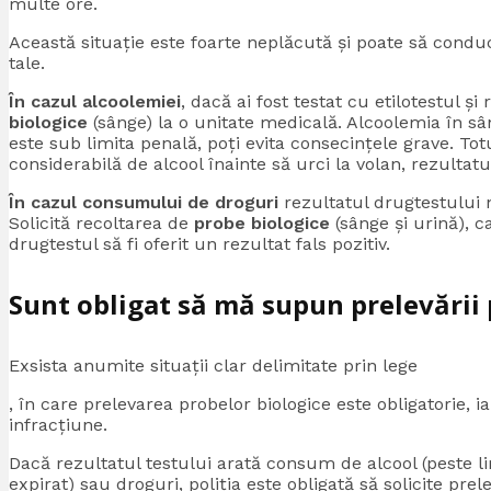
multe ore.
Această situație este foarte neplăcută și poate să condu
tale.
În cazul alcoolemiei
, dacă ai fost testat cu etilotestul și
biologice
(sânge) la o unitate medicală. Alcoolemia în sâ
este sub limita penală, poți evita consecințele grave. Tot
considerabilă de alcool înainte să urci la volan, rezultatu
În cazul consumului de droguri
rezultatul drugtestului 
Solicită recoltarea de
probe biologice
(sânge și urină), c
drugtestul să fi oferit un rezultat fals pozitiv.
Sunt obligat să mă supun prelevării 
Exsista anumite situații clar delimitate prin lege
, în care prelevarea probelor biologice este obligatorie, 
infracțiune.
Dacă rezultatul testului arată consum de alcool (peste li
expirat) sau droguri, poliția este obligată să solicite pr