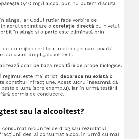
depășește 0,40 mg/l alcool pur, nu putem discuta
n sânge, iar Codul rutier face vorbire de
 în aerul expirat are o
corelație directă
cu nivelul
rbit în sânge și o parte este eliminată prin
r cu un mijloc certificat metrologic care poartă
te cunoscut drept „alcool-test”.
lizează doar pe baza recoltării de probe biologice.
i regimul este mai strict,
deoarece nu există o
ate constitui infracțiune. Acest lucru înseamnă că
 peste o luna (spre exemplu), iar în urmă testării
ne fără permis de conducere.
gtest sau la alcooltest?
u ai consumat niciun fel de drog sau rezultatul
infracțiunii deși ai consumat alcool în urmă cu mai