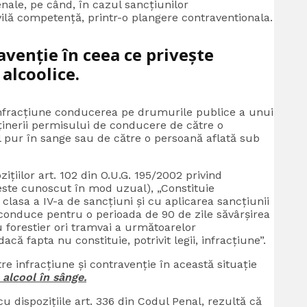
enale, pe când, în cazul sancțiunilor
ivilă competență, printr-o plangere contraventionala.
avenție în ceea ce privește
alcoolice.
ie infracțiune conducerea pe drumurile publice a unui
ținerii permisului de conducere de către o
ol pur în sange sau de către o persoană aflată sub
zițiilor art. 102 din O.U.G. 195/2002 privind
este cunoscut în mod uzual), „Constituie
lasa a IV-a de sancțiuni și cu aplicarea sancțiunii
conduce pentru o perioada de 90 de zile săvârșirea
u forestier ori tramvai a următoarelor
ă fapta nu constituie, potrivit legii, infracțiune”.
e infracțiune și contravenție în această situație
 alcool în sânge.
cu dispozițiile art. 336 din Codul Penal, rezultă că