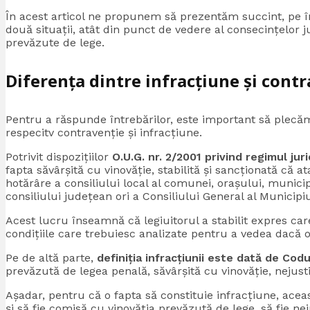
În acest articol ne propunem să prezentăm succint, pe în
două situații, atât din punct de vedere al consecințelor ju
prevăzute de lege.
Diferența dintre infracțiune și contr
Pentru a răspunde întrebărilor, este important să plecăm
respecitv contravenție și infracțiune.
Potrivit dispozițiilor
O.U.G. nr. 2/2001 privind regimul juri
fapta săvârşită cu vinovăţie, stabilită şi sancţionată că a
hotărâre a consiliului local al comunei, oraşului, munici
consiliului judeţean ori a Consiliului General al Municipi
Acest lucru înseamnă că legiuitorul a stabilit expres car
condițiile care trebuiesc analizate pentru a vedea dacă o
Pe de altă parte,
definiția infracțiunii este dată de Cod
prevăzută de legea penală, săvârșită cu vinovăție, nejusti
Așadar, pentru că o fapta să constituie infracțiune, ace
și să fie comisă cu vinovăția prevăzută de lege, să fie ne