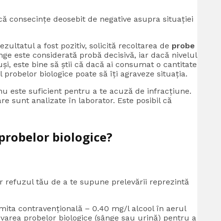
că consecințe deosebit de negative asupra situației
 rezultatul a fost pozitiv, solicită recoltarea de
probe
nge este considerată probă decisivă, iar dacă nivelul
uși, este bine să știi că dacă ai consumat o cantitate
l probelor biologice poate să îți agraveze situația.
nu este suficient pentru a te acuză de infracțiune.
are sunt analizate în laborator. Este posibil că
probelor biologice?
iar refuzul tău de a te supune prelevării reprezintă
mita contravențională – 0.40 mg/l alcool în aerul
elevarea probelor biologice (sânge sau urină) pentru a