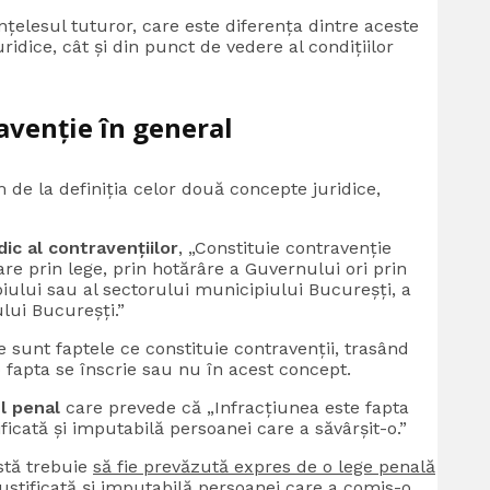
țelesul tuturor, care este diferența dintre aceste
ridice, cât și din punct de vedere al condițiilor
avenție în general
 de la definiția celor două concepte juridice,
dic al contravențiilor
, „Constituie contravenţie
tare prin lege, prin hotărâre a Guvernului ori prin
piului sau al sectorului municipiului Bucureşți, a
ului Bucureşți.”
e sunt faptele ce constituie contravenții, trasând
 fapta se înscrie sau nu în acest concept.
ul penal
care prevede că „Infracțiunea este fapta
ficată și imputabilă persoanei care a săvârșit-o.”
astă trebuie
să fie prevăzută expres de o lege penală
justificată și imputabilă persoanei care a comis-o.