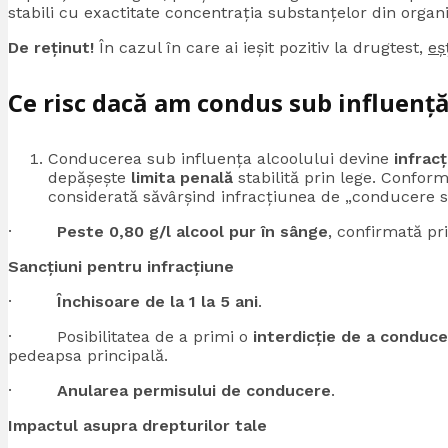
stabili cu exactitate concentrația substanțelor din organ
De reținut!
În cazul în care ai ieșit pozitiv la drugtest,
eș
Ce risc dacă am condus sub influență
Conducerea sub influența alcoolului devine
infrac
depășește
limita penală
stabilită prin lege. Confor
considerată săvârșind infracțiunea de „conducere s
·
Peste 0,80 g/l alcool pur în sânge
, confirmată pr
Sancțiuni pentru infracțiune
·
Închisoare de la 1 la 5 ani
.
· Posibilitatea de a primi o
interdicție de a conduce
pedeapsa principală.
·
Anularea permisului de conducere
.
Impactul asupra drepturilor tale