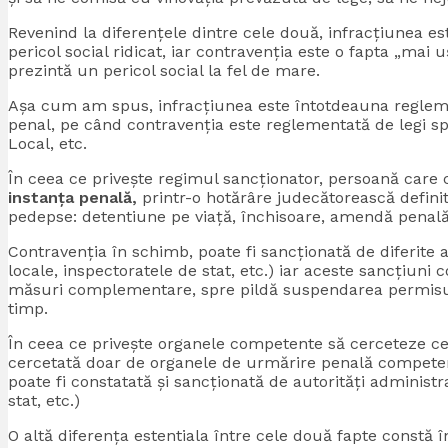
Revenind la diferențele dintre cele două, infracțiunea es
pericol social ridicat, iar contravenția este o fapta „ma
prezintă un pericol social la fel de mare.
Așa cum am spus, infracțiunea este întotdeauna regleme
penal, pe când contravenția este reglementată de legi sp
Local, etc.
În ceea ce privește regimul sancționator, persoană care 
instanța penală,
printr-o hotărâre judecătorească defini
pedepse: detentiune pe viață, închisoare, amendă penal
Contravenția în schimb, poate fi sancționată de diferite au
locale, inspectoratele de stat, etc.) iar aceste sancțiun
măsuri complementare, spre pildă suspendarea permisu
timp.
În ceea ce privește organele competente să cerceteze cel
cercetată doar de organele de urmărire penală competențe
poate fi constatată și sancționată de autorități administrat
stat, etc.)
O altă diferența estentiala între cele două fapte const