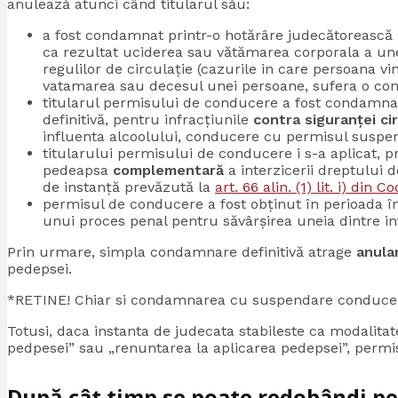
anulează atunci când titularul său:
a fost condamnat printr-o hotărâre judecătorească 
ca rezultat uciderea sau vătămarea corporala a une
regulilor de circulație (cazurile in care persoana v
vatamarea sau decesul unei persoane, sufera o co
titularul permisului de conducere a fost condamna
definitivă, pentru infracțiunile
contra siguranței ci
influenta alcoolului, conducere cu permisul suspen
titularului permisului de conducere i s-a aplicat, p
pedeapsa
complementară
a interzicerii dreptului 
de instanță prevăzută la
art. 66 alin. (1) lit. i) din 
permisul de conducere a fost obținut în perioada în
unui proces penal pentru săvârșirea uneia dintre inf
Prin urmare, simpla condamnare definitivă atrage
anula
pedepsei.
*RETINE! Chiar si condamnarea cu suspendare conduce 
Totusi, daca instanta de judecata stabileste ca modalita
pedpesei” sau „renuntarea la aplicarea pedepsei”, permis
După cât timp se poate redobândi p