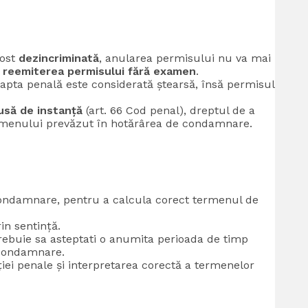
fost
dezincriminată
, anularea permisului nu va mai
a
reemiterea permisului fără examen
.
 fapta penală este considerată ștearsă, însă permisul
pusă de instanță
(art. 66 Cod penal), dreptul de a
ermenului prevăzut în hotărârea de condamnare.
ndamnare, pentru a calcula corect termenul de
in sentință.
rebuie sa asteptati o anumita perioada de timp
 condamnare.
ției penale și interpretarea corectă a termenelor