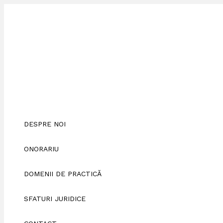
Skip
Scrie
Numele*
Adresa
Site
to
aici
de
web
content
comentariul...
email*
DESPRE NOI
ONORARIU
DOMENII DE PRACTICĂ
SFATURI JURIDICE