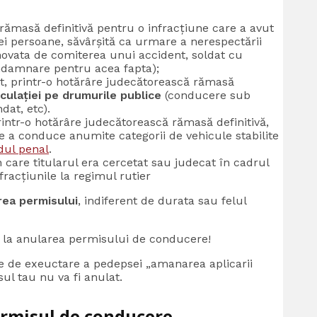
rămasă definitivă pentru o infracțiune care a avut
i persoane, săvârșită ca urmare a nerespectării
inovata de comiterea unui accident, soldat cu
ndamnare pentru acea fapta);
t, printr-o hotărâre judecătorească rămasă
rculației pe drumurile publice
(conducere sub
dat, etc).
rintr-o hotărâre judecătorească rămasă definitivă,
de a conduce anumite categorii de vehicule stabilite
Codul penal
.
 care titularul era cercetat sau judecat în cadrul
racțiunile la regimul rutier
rea permisului
, indiferent de durata sau felul
la anularea permisului de conducere!
te de exeuctare a pedepsei „amanarea aplicarii
ul tau nu va fi anulat.
ermisul de conducere