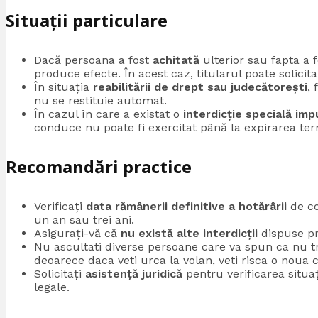
S
ituații particulare
Dacă persoana a fost
achitată
ulterior sau fapta a 
produce efecte. În acest caz, titularul poate solicit
În situația
reabilitării de drept sau judecătorești
,
nu se restituie automat.
În cazul în care a existat o
interdicție specială im
conduce nu poate fi exercitat până la expirarea t
Recomandări practice
Verificați
data rămânerii definitive a hotărârii
de co
un an sau trei ani.
Asigurați-vă că
nu există alte interdicții
dispuse pr
Nu ascultati diverse persoane care va spun ca nu t
deoarece daca veti urca la volan, veti risca o noua
Solicitați
asistență juridică
pentru verificarea situa
legale.