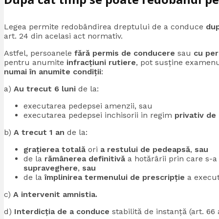
Legea permite redobândirea dreptului de a conduce
dup
art. 24 din acelasi act normativ.
Astfel, persoanele
fără permis de conducere
sau
cu per
pentru anumite
infracțiuni rutiere
, pot susține examen
numai în anumite condiții
:
a)
Au trecut 6 luni
de la:
executarea pedepsei amenzii, sau
executarea pedepsei inchisorii in regim
privativ de 
b)
A trecut 1 an
de la:
grațierea totală
ori
a restului de pedeapsă
,
sau
de la
rămânerea definitivă
a hotărârii prin care s-
supraveghere
,
sau
de la
împlinirea termenului de prescripție
a execut
c)
A intervenit amnistia.
d)
Interdicția de a conduce
stabilită de instanță (art. 66 a