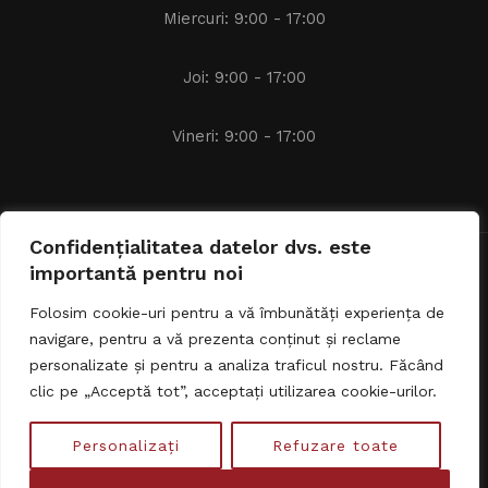
Miercuri: 9:00 - 17:00
Joi: 9:00 - 17:00
Vineri: 9:00 - 17:00
Confidențialitatea datelor dvs. este
importantă pentru noi
Avocat Alexandru IACOB © 2024 - 2026 | Toate drepturile
rezervate.
Folosim cookie-uri pentru a vă îmbunătăți experiența de
navigare, pentru a vă prezenta conținut și reclame
personalizate și pentru a analiza traficul nostru. Făcând
clic pe „Acceptă tot”, acceptați utilizarea cookie-urilor.
Personalizați
Refuzare toate