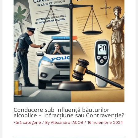
Conducere sub influență băuturilor
alcoolice – Infracțiune sau Contravenție?
Fără categorie
/ By
Alexandru IACOB
/
16 noiembrie 2024