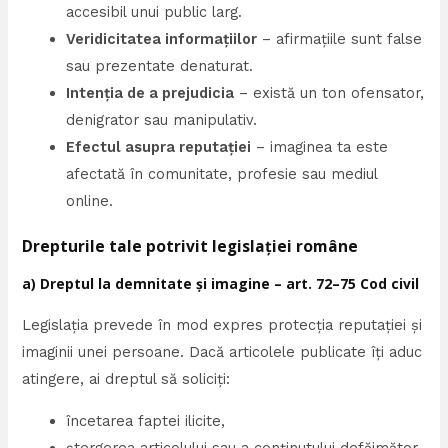
accesibil unui public larg.
Veridicitatea informațiilor
– afirmațiile sunt false
sau prezentate denaturat.
Intenția de a prejudicia
– există un ton ofensator,
denigrator sau manipulativ.
Efectul asupra reputației
– imaginea ta este
afectată în comunitate, profesie sau mediul
online.
Drepturile tale potrivit legislației române
a) Dreptul la demnitate și imagine – art. 72–75 Cod civil
Legislația prevede în mod expres protecția reputației și
imaginii unei persoane. Dacă articolele publicate îți aduc
atingere, ai dreptul să soliciți:
încetarea faptei ilicite,
ștergerea articolului sau a conținutului defăimător,