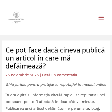
Skip
MAIN
to
MEN
content
Ce pot face dacă cineva publică
un articol în care mă
defăimează?
25 noiembrie 2025
|
Lasă un comentariu
Ghid juridic pentru protejarea reputației în mediul online
În era digitală, informația circulă rapid, iar reputația unei
persoane poate fi afectată în doar câteva minute.
Publicarea unui articol defăimător,fie pe un site, blog,