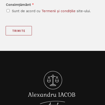
Consimțământ
*
Sunt de acord cu
Termenii și condițiile
site-ului.
TRIMITE