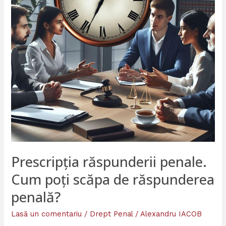
scăpa
de
răspunderea
penală?
Prescripția răspunderii penale.
Cum poți scăpa de răspunderea
penală?
Lasă un comentariu
/
Drept Penal
/
Alexandru IACOB