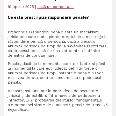
19 aprilie 2025
|
Lasă un comentariu
Ce este prescripția răspunderii penale?
Prescripția răspunderii penale este un mecanism
juridic prin care statul pierde dreptul de a mai trage la
răspundere penală o persoană, dacă a trecut o
anumită perioadă de timp de la săvârșirea faptei fără
ca procesul penal să fie finalizat printr-o hotărâre
definitiva de condamnare.
Practic, dacă de la momentul comiterii faptei și până
la momentul la care ești judecat definitiv trece o
anumită perioadă de timp, instanțele penale nu vor
mai avea dreptul de a te condamna la o pedeapsă
penală.
Această instituție are la bază ideea de securitate
juridică și de echilibru între nevoia de pedepsire a
infractorului și protejarea drepturilor fundamentale
ale persoanei vizate de o anchetă penală ce trenează
nejustificat.