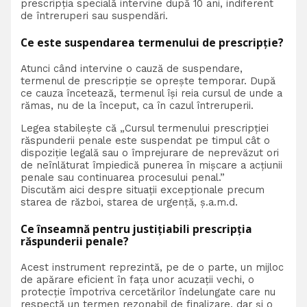
prescripția specială intervine după 10 ani, indiferent
de întreruperi sau suspendări.
Ce este suspendarea termenului de prescripție?
Atunci când intervine o cauză de suspendare,
termenul de prescripție se oprește temporar. După
ce cauza încetează, termenul își reia cursul de unde a
rămas, nu de la început, ca în cazul întreruperii.
Legea stabilește că „Cursul termenului prescripției
răspunderii penale este suspendat pe timpul cât o
dispoziție legală sau o împrejurare de neprevăzut ori
de neînlăturat împiedică punerea în mișcare a acțiunii
penale sau continuarea procesului penal.”
Discutăm aici despre situații excepționale precum
starea de război, starea de urgență, ș.a.m.d.
Ce înseamnă pentru justițiabili prescripția
răspunderii penale?
Acest instrument reprezintă, pe de o parte, un mijloc
de apărare eficient în fața unor acuzații vechi, o
protecție împotriva cercetărilor îndelungate care nu
respectă un termen rezonabil de finalizare, dar și o