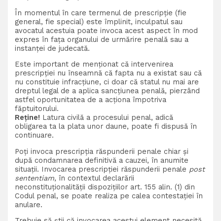
În momentul în care termenul de prescripție (fie
general, fie special) este împlinit, inculpatul sau
avocatul acestuia poate invoca acest aspect în mod
expres în fața organului de urmărire penală sau a
instanței de judecată.
Este important de menționat că intervenirea
prescripției nu înseamnă că fapta nu a existat sau că
nu constituie infracțiune, ci doar că statul nu mai are
dreptul legal de a aplica sancțiunea penală, pierzând
astfel oportunitatea de a acționa împotriva
făptuitorului.
Reține!
Latura civilă a procesului penal, adică
obligarea ta la plata unor daune, poate fi dispusă în
continuare.
Poți invoca prescripția răspunderii penale chiar și
după condamnarea definitivă a cauzei, în anumite
situații. Invocarea prescripției răspunderii penale
post
sententiam
, în contextul declarării
neconstituționalității dispozițiilor art. 155 alin. (1) din
Codul penal, se poate realiza pe calea contestației în
anulare.
Trebuie să știi că invocarea acestui element necesită