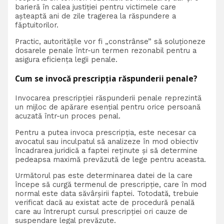
barieră în calea justiției pentru victimele care
așteaptă ani de zile tragerea la răspundere a
făptuitorilor.
Practic, autoritățile vor fi „constrânse” să soluționeze
dosarele penale într-un termen rezonabil pentru a
asigura eficiența legii penale.
Cum se invocă prescripția răspunderii penale?
Invocarea prescripției răspunderii penale reprezintă
un mijloc de apărare esențial pentru orice persoană
acuzată într-un proces penal.
Pentru a putea invoca prescripția, este necesar ca
avocatul sau inculpatul să analizeze în mod obiectiv
încadrarea juridică a faptei reținute și să determine
pedeapsa maximă prevăzută de lege pentru aceasta.
Următorul pas este determinarea datei de la care
începe să curgă termenul de prescripție, care în mod
normal este data săvârșirii faptei. Totodată, trebuie
verificat dacă au existat acte de procedură penală
care au întrerupt cursul prescripției ori cauze de
suspendare legal prevăzute.