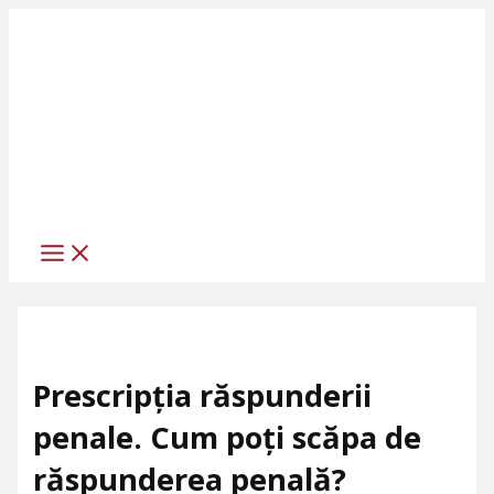
MAIN
Skip
Scrie
Numele*
Adresa
Site
MENU
to
aici
de
web
content
comentariul...
email*
Prescripția răspunderii
penale. Cum poți scăpa de
răspunderea penală?