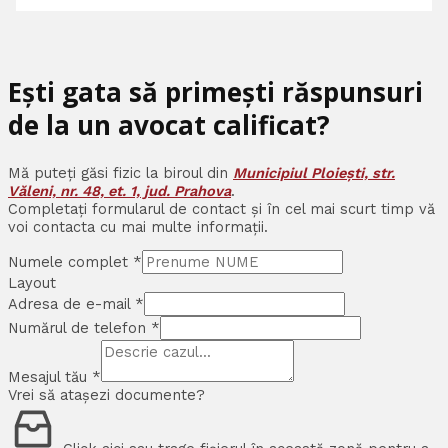
Ești gata să primești răspunsuri
de la un avocat calificat?
Mă puteți găsi fizic la biroul din
Municipiul Ploiești, str.
Văleni, nr. 48, et. 1, jud. Prahova
.
Completați formularul de contact și în cel mai scurt timp vă
voi contacta cu mai multe informații.
Numele complet
*
Layout
Adresa de e-mail
*
Numărul de telefon
*
Mesajul tău
*
Vrei să atașezi documente?