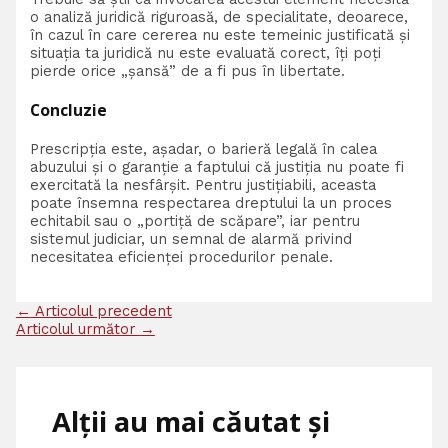
o analiză juridică riguroasă, de specialitate, deoarece,
în cazul în care cererea nu este temeinic justificată și
situația ta juridică nu este evaluată corect, îți poți
pierde orice „șansă” de a fi pus în libertate.
Concluzie
Prescripția este, așadar, o barieră legală în calea
abuzului și o garanție a faptului că justiția nu poate fi
exercitată la nesfârșit. Pentru justițiabili, aceasta
poate însemna respectarea dreptului la un proces
echitabil sau o „portiță de scăpare”, iar pentru
sistemul judiciar, un semnal de alarmă privind
necesitatea eficienței procedurilor penale.
←
Articolul precedent
Articolul următor
→
Alții au mai căutat și