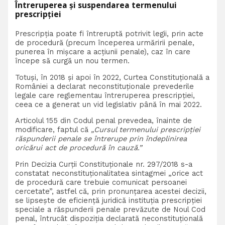
Întreruperea și suspendarea termenului
prescripției
Prescripția poate fi întreruptă potrivit legii, prin acte
de procedură (precum începerea urmăririi penale,
punerea în mișcare a acțiunii penale), caz în care
începe să curgă un nou termen.
Totuși, în 2018 și apoi în 2022, Curtea Constituțională a
României a declarat neconstituționale prevederile
legale care reglementau întreruperea prescripției,
ceea ce a generat un vid legislativ până în mai 2022.
Articolul 155 din Codul penal prevedea, înainte de
modificare, faptul că
„Cursul termenului prescripției
răspunderii penale se întrerupe prin îndeplinirea
oricărui act de procedură în cauză.”
Prin Decizia Curții Constituționale nr. 297/2018 s-a
constatat neconstituționalitatea sintagmei „orice act
de procedură care trebuie comunicat persoanei
cercetate”, astfel că, prin pronunțarea acestei decizii,
se lipsește de eficiență juridică instituția prescripției
speciale a răspunderii penale prevăzute de Noul Cod
penal, întrucât dispoziția declarată neconstituțională