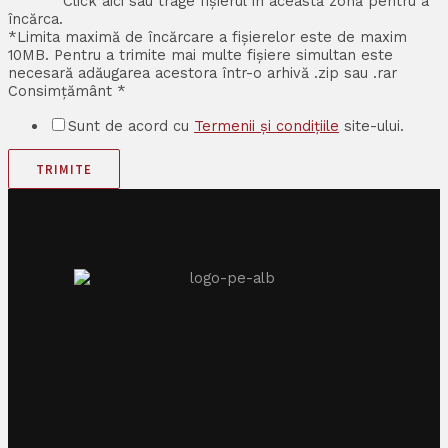
Click aici sau trage fișierul în această zonă pentru a
încărca.
*Limita maximă de încărcare a fișierelor este de maxim
10MB. Pentru a trimite mai multe fișiere simultan este
necesară adăugarea acestora într-o arhivă .zip sau .rar
Consimțământ
*
Sunt de acord cu
Termenii și condițiile
site-ului.
TRIMITE