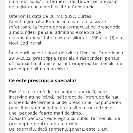
nu a fost adusă, în termenul de 45 de zile prevăzut
de legiuitor, în acord cu litera Constituției.
Ulterior, la data de 26 mai 2022, Curtea
Constituțională a României a admis o sesizare
referitoare la întreruperea termenului de prescripție
a răspunderii penale, admițând excepția de
neconstituționalitate a dispozițiilor art. 155 alin. (1) din
Noul Cod penal.
În esență, aceste două decizii au făcut ca, în perioada
2018–2022, prescripția specială a răspunderii penale
să nu mai funcționeze, iar întreruperea termenului de
prescripție să nu mai existe.
Ce este prescripția specială?
Există și o formă de prescripție specială, care
intervine atunci când, indiferent de întreruperile sau
suspendările termenului de prescripție, răspunderea
penală nu va mai putea fi atrasă din cauza trecerii
unei perioade foarte mari de timp.
Această perioadă este egală cu dublul termenului de
prescripție pentru fapta comisă.
De exemplu, dacă termenul general este 5 ani,