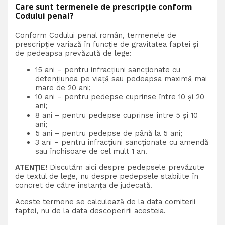
Care sunt termenele de prescripție conform
Codului penal?
Conform Codului penal român, termenele de
prescripție variază în funcție de gravitatea faptei și
de pedeapsa prevăzută de lege:
15 ani – pentru infracțiuni sancționate cu
detențiunea pe viață sau pedeapsa maximă mai
mare de 20 ani;
10 ani – pentru pedepse cuprinse între 10 și 20
ani;
8 ani – pentru pedepse cuprinse între 5 și 10
ani;
5 ani – pentru pedepse de până la 5 ani;
3 ani – pentru infracțiuni sancționate cu amendă
sau închisoare de cel mult 1 an.
ATENȚIE!
Discutăm aici despre pedepsele prevăzute
de textul de lege, nu despre pedepsele stabilite în
concret de către instanța de judecată.
Aceste termene se calculează de la data comiterii
faptei, nu de la data descoperirii acesteia.