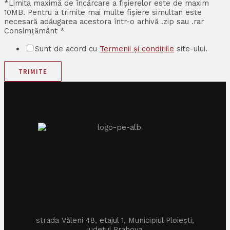
*Limita maximă de încărcare a fișierelor este de maxim
10MB. Pentru a trimite mai multe fișiere simultan este
necesară adăugarea acestora într-o arhivă .zip sau .rar
Consimțământ
*
Sunt de acord cu
Termenii și condițiile
site-ului.
TRIMITE
strada Văleni 48, etajul 1, Municipiul Ploiești,
județul Prahova