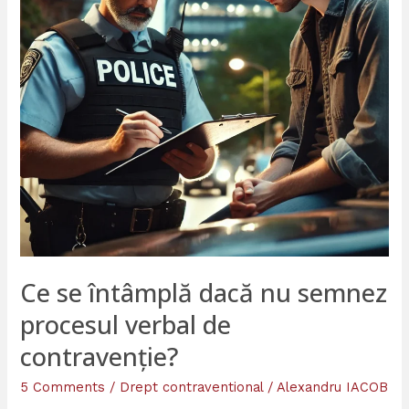
semnez
procesul
verbal
de
contravenție?
Ce se întâmplă dacă nu semnez
procesul verbal de
contravenție?
5 Comments
/
Drept contraventional
/
Alexandru IACOB