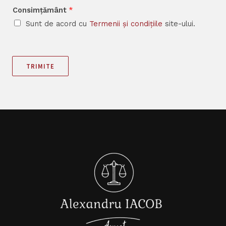
Consimțământ
*
Sunt de acord cu
Termenii și condițiile
site-ului.
TRIMITE