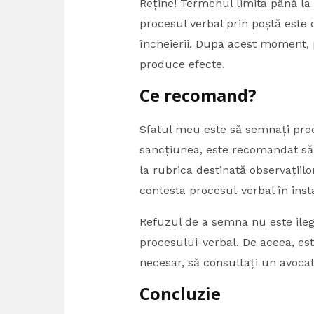
Reține! Termenul limita până la
procesul verbal prin poștă este 
încheierii. Dupa acest moment,
produce efecte.
Ce recomand?
Sfatul meu este să semnați proc
sancțiunea, este recomandat să 
la rubrica destinată observațiilo
contesta procesul-verbal în ins
Refuzul de a semna nu este ileg
procesului-verbal. De aceea, est
necesar, să consultați un avocat
Concluzie