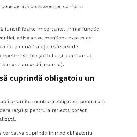
ă considerată contravenție, conform
 funcții foarte importante. Prima funcție
venției, adică se va menționa expres ce
r cea de-a două funcție este cea de
ompetent stabilește felul și cuantumul
rtisment, amendă, s.a.m.d).
să cuprindă obligatoiu un
ludă anumite mențiuni obligatorii pentru a fi
dere legal și pentru a reflecta corect
lizată.
s verbal va cuprinde în mod obligatoriu