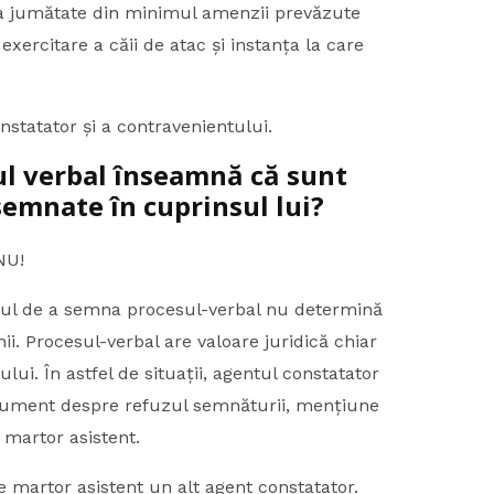
 a jumătate din minimul amenzii prevăzute
xercitare a căii de atac și instanța la care
tator și a contravenientului.
l verbal înseamnă că sunt
semnate în cuprinsul lui?
NU!
uzul de a semna procesul-verbal nu determină
i. Procesul-verbal are valoare juridică chiar
ui. În astfel de situații, agentul constatator
cument despre refuzul semnăturii, mențiune
 martor asistent.
e martor asistent un alt agent constatator.