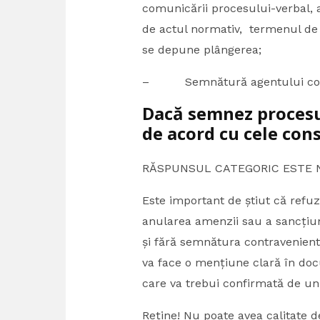
comunicării procesului-verbal,
de actul normativ, termenul de e
se depune plângerea;
– Semnătură agentului consta
Dacă semnez procesu
de acord cu cele con
RĂSPUNSUL CATEGORIC ESTE 
Este important de știut că ref
anularea amenzii sau a sancțiuni
și fără semnătura contravenientul
va face o mențiune clară în do
care va trebui confirmată de un
Reține! Nu poate avea calitate d