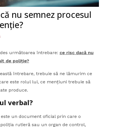
acă nu semnez procesul
enție?
s
 des următoarea întrebare:
ce risc dacă nu
t de poliție?
ceastă întrebare, trebuie să ne lămurim ce
care este rolul lui, ce mențiuni trebuie să
oate produce.
ul verbal?
 este un document oficial prin care o
oliția rutieră sau un organ de control,