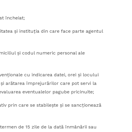
t încheiat;
 și instituția din care face parte agentul
iul și codul numeric personal ale
ionale cu indicarea datei, orei și locului
și arătarea împrejurărilor care pot servi la
a evaluarea eventualelor pagube pricinuite;
prin care se stabilește și se sancționează
ermen de 15 zile de la dată înmânării sau