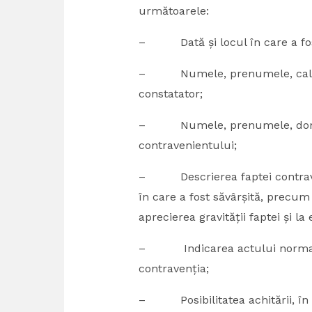
următoarele:
– Dată și locul în care a fos
– Numele, prenumele, calitatea
constatator;
– Numele, prenumele, domicil
contravenientului;
– Descrierea faptei contravenț
în care a fost săvârșită, precum 
aprecierea gravității faptei și l
– Indicarea actului normativ 
contravenția;
– Posibilitatea achitării, în t