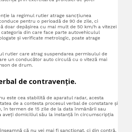
enție la regimul rutier atrage sancțiunea
conduce pentru o perioadă de 90 de zile, ci
ul că doar depășirea cu mai mult de 50 km/h a vitezei
categoria din care face parte autovehiculul
ologate și verificate metrologic, poate atrage
mul rutier care atrag suspendarea permisului de
are un conducător auto circulă cu o viteză mai
onson de drum.
erbal de contravenție.
 nu este cea stabilită de aparatul radar, acesta
ilitatea de a contesta procesul verbal de constatare și
e, în termen de 15 zile de la data înmânării sau
 aveți domiciliul său la instanță în circumscripția
nseamnă că nu vei mai fi sancționat, ci din contră,