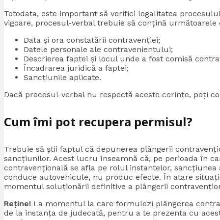
Totodata, este important să verifici legalitatea procesulu
vigoare, procesul-verbal trebuie să conțină următoarele
Data și ora constatării contravenției;
Datele personale ale contravenientului;
Descrierea faptei și locul unde a fost comisă contra
Încadrarea juridică a faptei;
Sancțiunile aplicate.
Dacă procesul-verbal nu respectă aceste cerințe, poți c
Cum îmi pot recupera permisul?
Trebuie să știi faptul că depunerea plângerii contravenț
sancțiunilor. Acest lucru înseamnă că, pe perioada în ca
contravențională se afla pe rolul instantelor, sancțiunea
conduce autovehicule, nu produc efecte. În atare situaț
momentul soluționării definitive a plângerii contravențio
Reține!
La momentul la care formulezi plângerea contraven
de la instanța de judecată, pentru a te prezenta cu acesta 