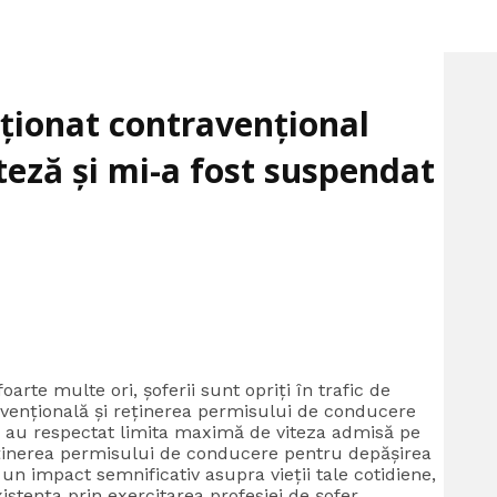
ționat contravențional
teză și mi-a fost suspendat
rte multe ori, șoferii sunt opriți în trafic de
avențională și reținerea permisului de conducere
u au respectat limita maximă de viteza admisă pe
ținerea permisului de conducere pentru depășirea
un impact semnificativ asupra vieții tale cotidiene,
stența prin exercitarea profesiei de șofer