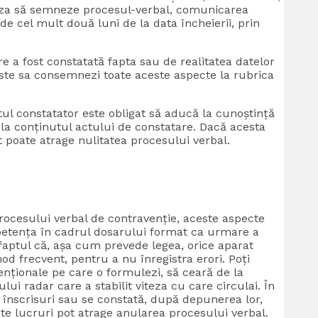
fuza să semneze procesul-verbal, comunicarea
de cel mult două luni de la data încheierii, prin
 a fost constatată fapta sau de realitatea datelor
ste sa consemnezi toate aceste aspecte la rubrica
ul constatator este obligat să aducă la cunoștință
 la conținutul actului de constatare. Dacă acesta
poate atrage nulitatea procesului verbal.
procesului verbal de contravenție, aceste aspecte
petența în cadrul dosarului format ca urmare a
faptul că, așa cum prevede legea, orice aparat
mod frecvent, pentru a nu înregistra erori. Poți
venționale pe care o formulezi, să ceară de la
lui radar care a stabilit viteza cu care circulai. În
 înscrisuri sau se constată, după depunerea lor,
ste lucruri pot atrage anularea procesului verbal.