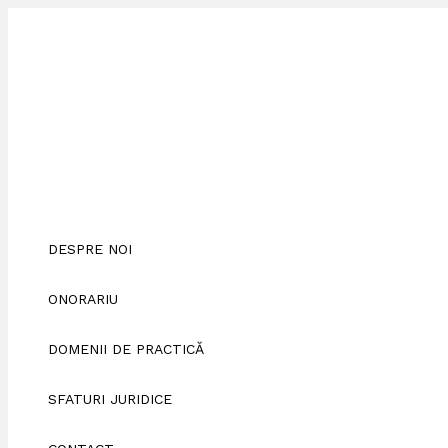
Skip
Scrie
Numele*
Adresa
Site
to
aici
de
web
content
comentariul...
email*
DESPRE NOI
ONORARIU
DOMENII DE PRACTICĂ
SFATURI JURIDICE