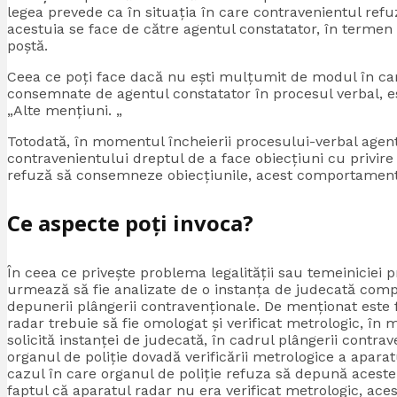
legea prevede ca în situația în care contravenientul re
acestuia se face de către agentul constatator, în termen 
poștă.
Ceea ce poți face dacă nu ești mulțumit de modul în care
consemnate de agentul constatator în procesul verbal, e
„Alte mențiuni. „
Totodată, în momentul încheierii procesului-verbal agent
contravenientului dreptul de a face obiecțiuni cu privire
refuză să consemneze obiecțiunile, acest comportament 
Ce aspecte poți invoca?
În ceea ce privește problema legalității sau temeiniciei 
urmează să fie analizate de o instanța de judecată com
depunerii plângerii contravenționale. De menționat este 
radar trebuie să fie omologat și verificat metrologic, în 
solicită instanței de judecată, în cadrul plângerii contra
organul de poliție dovadă verificării metrologice a aparatu
cazul în care organul de poliție refuza să depună aceste
faptul că aparatul radar nu era verificat metrologic, ace