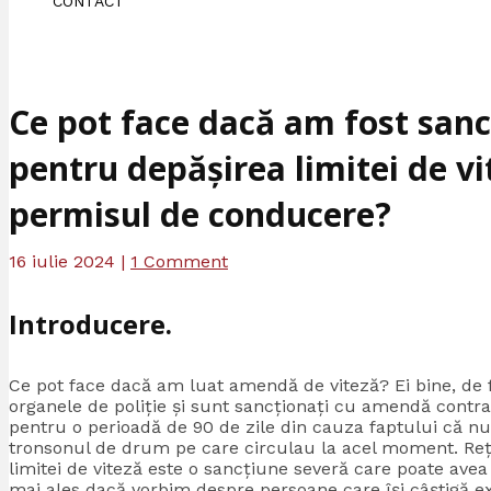
CONTACT
Ce pot face dacă am fost sanc
pentru depășirea limitei de vi
permisul de conducere?
16 iulie 2024
|
1 Comment
Introducere.
Ce pot face dacă am luat amendă de viteză? Ei bine, de foa
organele de poliție și sunt sancționați cu amendă contr
pentru o perioadă de 90 de zile din cauza faptului că n
tronsonul de drum pe care circulau la acel moment. Re
limitei de viteză este o sancțiune severă care poate avea 
mai ales dacă vorbim despre persoane care își câștigă exi