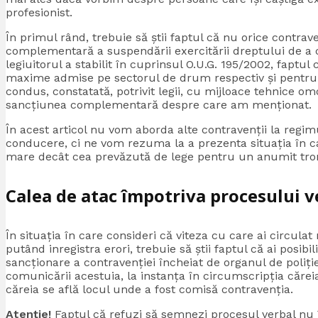
profesionist.
În primul rând, trebuie să știi faptul că nu orice contrav
complementară a suspendării exercitării dreptului de a 
legiuitorul a stabilit în cuprinsul O.U.G. 195/2002, fapt
maxime admise pe sectorul de drum respectiv și pentru 
condus, constatată, potrivit legii, cu mijloace tehnice om
sancțiunea complementară despre care am menționat.
În acest articol nu vom aborda alte contravenții la regi
conducere, ci ne vom rezuma la a prezenta situația în c
mare decât cea prevăzută de lege pentru un anumit tr
Calea de atac împotriva procesului v
În situația în care consideri că viteza cu care ai circulat
putând inregistra erori, trebuie să știi faptul că ai posib
sancționare a contravenției încheiat de organul de poliți
comunicării acestuia, la instanța în circumscripția căreia
căreia se află locul unde a fost comisă contravenția.
Atenție!
Faptul că refuzi să semnezi procesul verbal nu î