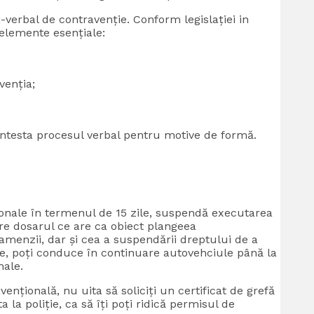
i-verbal de contravenție. Conform legislației in
 elemente esențiale:
venția;
ontesta procesul verbal pentru motive de formă.
ionale în termenul de 15 zile, suspendă executarea
re dosarul ce are ca obiect plangeea
 amenzii, dar și cea a suspendării dreptului de a
ie, poți conduce în continuare autovehciule până la
nale.
țională, nu uita să soliciți un certificat de grefă
la poliție, ca să îți poți ridică permisul de