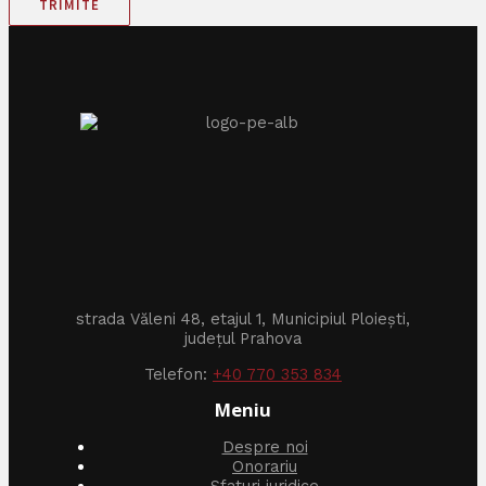
TRIMITE
strada Văleni 48, etajul 1, Municipiul Ploiești,
județul Prahova
Telefon:
+40 770 353 834
Meniu
Despre noi
Onorariu
Sfaturi juridice