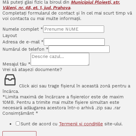
Mă puteți găsi fizic la biroul din
Municipiul Ploiești, str.
Văleni, nr. 48, et. 1, jud. Prahova
.
Completați formularul de contact și în cel mai scurt timp vă
voi contacta cu mai multe informații.
Numele complet
*
Layout
Adresa de e-mail
*
Numărul de telefon
*
Mesajul tău
*
Vrei să atașezi documente?
Click aici sau trage fișierul în această zonă pentru a
încărca.
*Limita maximă de încărcare a fișierelor este de maxim
10MB. Pentru a trimite mai multe fișiere simultan este
necesară adăugarea acestora într-o arhivă .zip sau .rar
Consimțământ
*
Sunt de acord cu
Termenii și condițiile
site-ului.