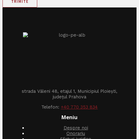
TRIMITE
strada Văleni 48, etajul 1, Municipiul Ploiești,
județul Prahova
Telefon:
+40 770 353 834
Meniu
Despre noi
Onorariu
Sfaturi juridice