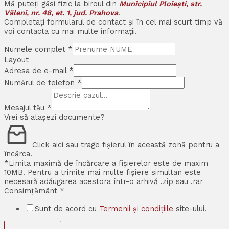
Mă puteți găsi fizic la biroul din
Municipiul Ploiești, str.
Văleni, nr. 48, et. 1, jud. Prahova
.
Completați formularul de contact și în cel mai scurt timp vă
voi contacta cu mai multe informații.
Numele complet
*
Layout
Adresa de e-mail
*
Numărul de telefon
*
Mesajul tău
*
Vrei să atașezi documente?
Click aici sau trage fișierul în această zonă pentru a
încărca.
*Limita maximă de încărcare a fișierelor este de maxim
10MB. Pentru a trimite mai multe fișiere simultan este
necesară adăugarea acestora într-o arhivă .zip sau .rar
Consimțământ
*
Sunt de acord cu
Termenii și condițiile
site-ului.