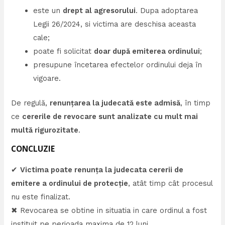
este un
drept al agresorului
. Dupa adoptarea
Legii 26/2024, si victima are deschisa aceasta
cale;
poate fi solicitat
doar după emiterea ordinului
;
presupune încetarea efectelor ordinului deja în
vigoare.
De regulă,
renunțarea la judecată este admisă
, în timp
ce
cererile de revocare sunt analizate cu mult mai
multă rigurozitate
.
CONCLUZIE
✔
Victima poate renunța la judecata cererii de
emitere a ordinului de protecție
, atât timp cât procesul
nu este finalizat.
✖ Revocarea se obtine in situatia in care ordinul a fost
instituit pe perioada maxima de 12 luni.