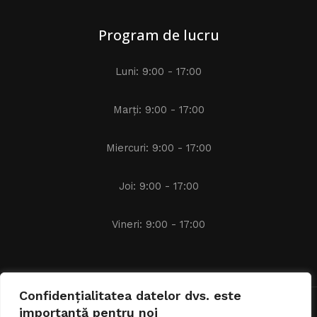
Program de lucru
Luni: 9:00 - 17:00
Marți: 9:00 - 17:00
Miercuri: 9:00 - 17:00
Joi: 9:00 - 17:00
Vineri: 9:00 - 17:00
Confidențialitatea datelor dvs. este
importantă pentru noi
Avocat Alexandru IACOB © 2024 - 2026 | Toate drepturile