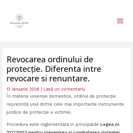
Skip
MAIN
to
MEN
content
Revocarea ordinului de
protecție. Diferenta intre
revocare si renuntare.
13 ianuarie 2026
|
Lasă un comentariu
În materia violenței domestice, ordinul de protecție
reprezintă unul dintre cele mai importante instrumente
juridice de protecție a victimei.
Procedura este reglementată in principalde
Legea nr.
217/2003 pentru prevenirea și combaterea violenței