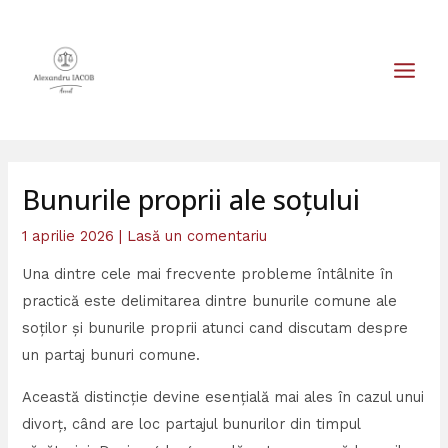
Skip
MAIN
to
MEN
content
Bunurile proprii ale soțului
1 aprilie 2026
|
Lasă un comentariu
Una dintre cele mai frecvente probleme întâlnite în
practică este delimitarea dintre bunurile comune ale
soților și bunurile proprii atunci cand discutam despre
un partaj bunuri comune.
Această distincție devine esențială mai ales în cazul unui
divorț, când are loc partajul bunurilor din timpul