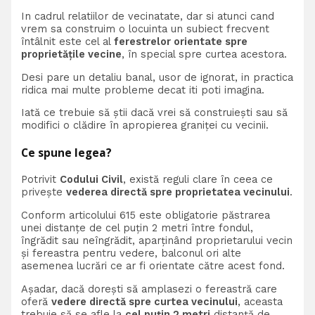
In cadrul relatiilor de vecinatate, dar si atunci cand
vrem sa construim o locuinta un subiect frecvent
întâlnit este cel al
ferestrelor orientate spre
proprietățile vecine
, în special spre curtea acestora.
Desi pare un detaliu banal, usor de ignorat, in practica
ridica mai multe probleme decat iti poti imagina.
Iată ce trebuie să știi dacă vrei să construiești sau să
modifici o clădire în apropierea graniței cu vecinii.
Ce spune legea?
Potrivit
Codului Civil
, există reguli clare în ceea ce
privește
vederea directă spre proprietatea vecinului
.
Conform articolului 615 este obligatorie păstrarea
unei distanţe de cel puţin 2 metri între fondul,
îngrădit sau neîngrădit, aparţinând proprietarului vecin
şi fereastra pentru vedere, balconul ori alte
asemenea lucrări ce ar fi orientate către acest fond.
Așadar, dacă dorești să amplasezi o fereastră care
oferă
vedere directă spre curtea vecinului
, aceasta
trebuie să se afle la
cel puțin 2 metri
distanță de