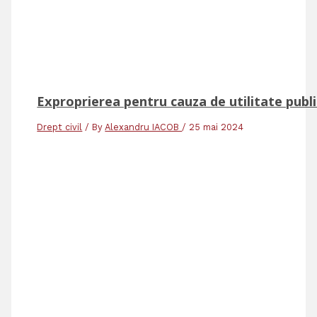
Exproprierea pentru cauza de utilitate public
Drept civil
/ By
Alexandru IACOB
/
25 mai 2024