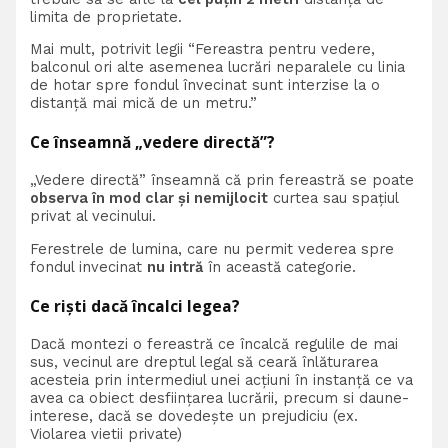
limita de proprietate.
Mai mult, potrivit legii “Fereastra pentru vedere,
balconul ori alte asemenea lucrări neparalele cu linia
de hotar spre fondul învecinat sunt interzise la o
distanţă mai mică de un metru.”
Ce înseamnă „vedere directă”?
„Vedere directă” înseamnă că prin fereastră se poate
observa în mod clar și nemijlocit
curtea sau spațiul
privat al vecinului.
Ferestrele de lumina, care nu permit vederea spre
fondul invecinat
nu intră
în această categorie.
Ce riști dacă încalci legea?
Dacă montezi o fereastră ce încalcă regulile de mai
sus, vecinul are dreptul legal să ceară înlăturarea
acesteia prin intermediul unei acțiuni în instanță ce va
avea ca obiect desființarea lucrării, precum si daune-
interese, dacă se dovedește un prejudiciu (ex.
Violarea vietii private)