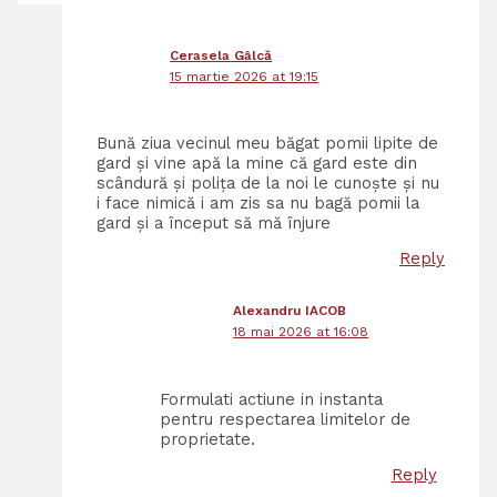
Cerasela Gâlcă
15 martie 2026 at 19:15
Bună ziua vecinul meu băgat pomii lipite de
gard și vine apă la mine că gard este din
scândură și polița de la noi le cunoște și nu
i face nimică i am zis sa nu bagă pomii la
gard și a început să mă înjure
Reply
Alexandru IACOB
18 mai 2026 at 16:08
Formulati actiune in instanta
pentru respectarea limitelor de
proprietate.
Reply