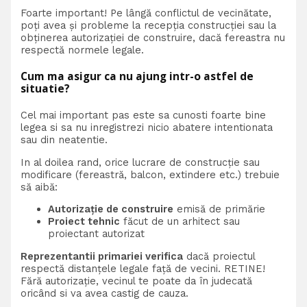
Foarte important! Pe lângă conflictul de vecinătate,
poți avea și probleme la recepția construcției sau la
obținerea autorizației de construire, dacă fereastra nu
respectă normele legale.
Cum ma asigur ca nu ajung intr-o astfel de
situatie?
Cel mai important pas este sa cunosti foarte bine
legea si sa nu inregistrezi nicio abatere intentionata
sau din neatentie.
In al doilea rand, orice lucrare de construcție sau
modificare (fereastră, balcon, extindere etc.) trebuie
să aibă:
Autorizație de construire
emisă de primărie
Proiect tehnic
făcut de un arhitect sau
proiectant autorizat
Reprezentantii primariei verifica
dacă proiectul
respectă distanțele legale față de vecini. RETINE!
Fără autorizație, vecinul te poate da în judecată
oricând si va avea castig de cauza.