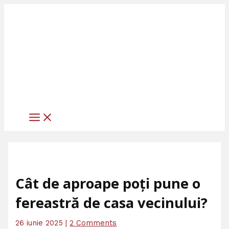
MAIN
Skip
Scrie
Numele*
Adresa
Site
MENU
to
aici
de
web
content
comentariul...
email*
Cât de aproape poți pune o
fereastră de casa vecinului?
26 iunie 2025
|
2 Comments