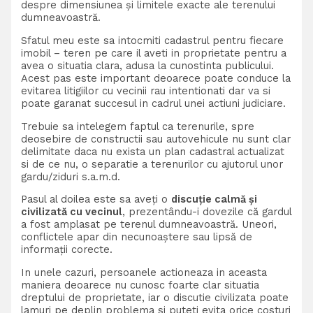
despre dimensiunea și limitele exacte ale terenului
dumneavoastră.
Sfatul meu este sa intocmiti cadastrul pentru fiecare
imobil – teren pe care il aveti in proprietate pentru a
avea o situatia clara, adusa la cunostinta publicului.
Acest pas este important deoarece poate conduce la
evitarea litigiilor cu vecinii rau intentionati dar va si
poate garanat succesul in cadrul unei actiuni judiciare.
Trebuie sa intelegem faptul ca terenurile, spre
deosebire de constructii sau autovehicule nu sunt clar
delimitate daca nu exista un plan cadastral actualizat
si de ce nu, o separatie a terenurilor cu ajutorul unor
gardu/ziduri s.a.m.d.
Pasul al doilea este sa aveți o
discuție calmă și
civilizată cu vecinul
, prezentându-i dovezile că gardul
a fost amplasat pe terenul dumneavoastră. Uneori,
conflictele apar din necunoaștere sau lipsă de
informații corecte.
In unele cazuri, persoanele actioneaza in aceasta
maniera deoarece nu cunosc foarte clar situatia
dreptului de proprietate, iar o discutie civilizata poate
lamuri pe deplin problema si puteti evita orice costuri