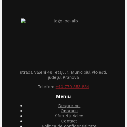
strada Văleni 48, etajul 1, Municipiul Ploiești,
județul Prahova
Telefon:
+40 770 353 834
Meniu
Despre noi
Onorariu
Sfaturi juridice
Contact
Politica de confidențialitate