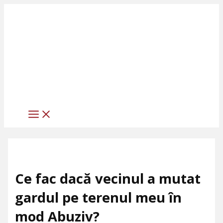
MAIN
Skip
Scrie
Numele*
Adresa
Site
MENU
to
aici
de
web
content
comentariul...
email*
Ce fac dacă vecinul a mutat
gardul pe terenul meu în
mod Abuziv?