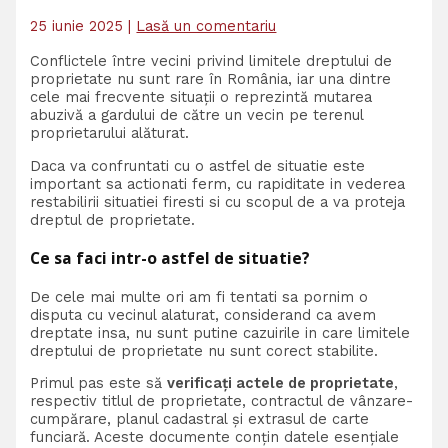
25 iunie 2025
|
Lasă un comentariu
Conflictele între vecini privind limitele dreptului de
proprietate nu sunt rare în România, iar una dintre
cele mai frecvente situații o reprezintă mutarea
abuzivă a gardului de către un vecin pe terenul
proprietarului alăturat.
Daca va confruntati cu o astfel de situatie este
important sa actionati ferm, cu rapiditate in vederea
restabilirii situatiei firesti si cu scopul de a va proteja
dreptul de proprietate.
Ce sa faci intr-o astfel de situatie?
De cele mai multe ori am fi tentati sa pornim o
disputa cu vecinul alaturat, considerand ca avem
dreptate insa, nu sunt putine cazuirile in care limitele
dreptului de proprietate nu sunt corect stabilite.
Primul pas este să
verificați actele de proprietate
,
respectiv titlul de proprietate, contractul de vânzare-
cumpărare, planul cadastral și extrasul de carte
funciară. Aceste documente conțin datele esențiale