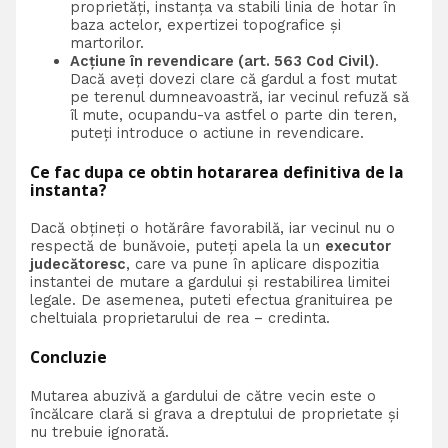
proprietăți, instanța va stabili linia de hotar în
baza actelor, expertizei topografice și
martorilor.
Acțiune în revendicare (art. 563 Cod Civil)
.
Dacă aveți dovezi clare că gardul a fost mutat
pe terenul dumneavoastră, iar vecinul refuză să
îl mute, ocupandu-va astfel o parte din teren,
puteți introduce o actiune in revendicare.
Ce fac dupa ce obtin hotararea definitiva de la
instanta?
Dacă obțineți o hotărâre favorabilă, iar vecinul nu o
respectă de bunăvoie, puteți apela la un
executor
judecătoresc
, care va pune în aplicare dispozitia
instantei de mutare a gardului și restabilirea limitei
legale. De asemenea, puteti efectua granituirea pe
cheltuiala proprietarului de rea – credinta.
Concluzie
Mutarea abuzivă a gardului de către vecin este o
încălcare clară si grava a dreptului de proprietate și
nu trebuie ignorată.