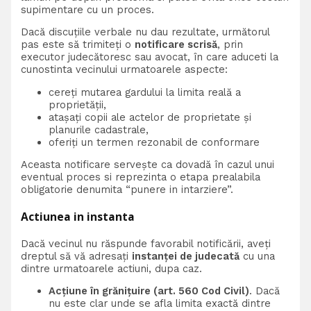
supimentare cu un proces.
Dacă discuțiile verbale nu dau rezultate, următorul
pas este să trimiteți o
notificare scrisă
, prin
executor judecătoresc sau avocat, în care aduceti la
cunostinta vecinului urmatoarele aspecte:
cereți mutarea gardului la limita reală a
proprietății,
atașați copii ale actelor de proprietate și
planurile cadastrale,
oferiți un termen rezonabil de conformare
Aceasta notificare servește ca dovadă în cazul unui
eventual proces si reprezinta o etapa prealabila
obligatorie denumita “punere in intarziere”.
Actiunea in instanta
Dacă vecinul nu răspunde favorabil notificării, aveți
dreptul să vă adresați
instanței de judecată
cu una
dintre urmatoarele actiuni, dupa caz.
Acțiune în grănițuire (art. 560 Cod Civil)
. Dacă
nu este clar unde se afla limita exactă dintre