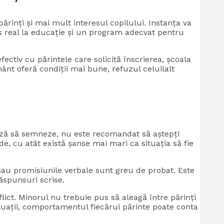
părinți și mai mult interesul copilului. Instanța va
es real la educație și un program adecvat pentru
ectiv cu părintele care solicită înscrierea, școala
ânt oferă condiții mai bune, refuzul celuilalt
uză să semneze, nu este recomandat să aștepți
de, cu atât există șanse mai mari ca situația să fie
e sau promisiunile verbale sunt greu de probat. Este
răspunsuri scrise.
lict. Minorul nu trebuie pus să aleagă între părinți
situații, comportamentul fiecărui părinte poate conta