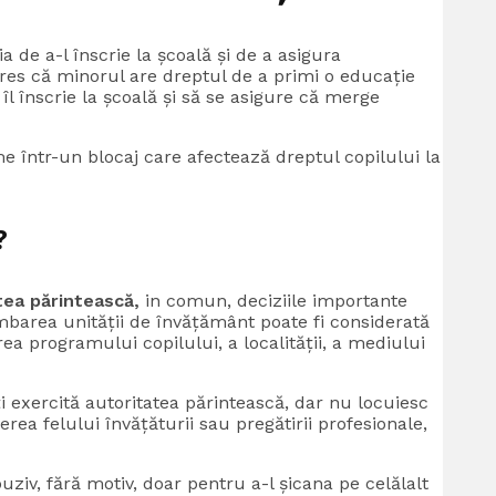
ia de a-l înscrie la școală și de a asigura
res că minorul are dreptul de a primi o educație
 îl înscrie la școală și să se asigure că merge
me într-un blocaj care afectează dreptul copilului la
?
tea părintească,
in comun, deciziile importante
imbarea unității de învățământ poate fi considerată
 programului copilului, a localității, a mediului
 exercită autoritatea părintească, dar nu locuiesc
rea felului învățăturii sau pregătirii profesionale,
iv, fără motiv, doar pentru a-l șicana pe celălalt