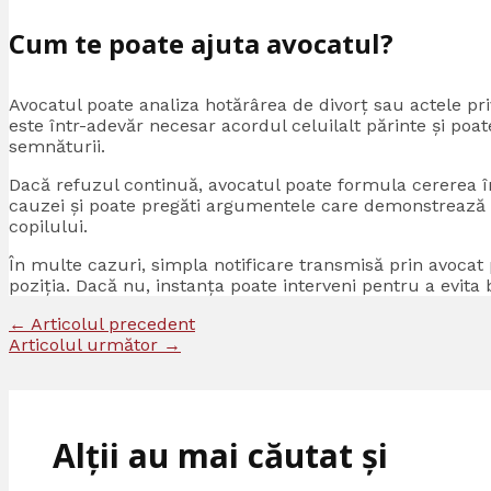
Cum te poate ajuta avocatul?
Avocatul poate analiza hotărârea de divorț sau actele pri
este într-adevăr necesar acordul celuilalt părinte și poat
semnăturii.
Dacă refuzul continuă, avocatul poate formula cererea în
cauzei și poate pregăti argumentele care demonstrează că
copilului.
În multe cazuri, simpla notificare transmisă prin avocat 
poziția. Dacă nu, instanța poate interveni pentru a evita b
←
Articolul precedent
Articolul următor
→
Alții au mai căutat și