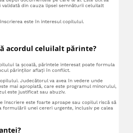
i validată din cauza lipsei semnăturii celuilalt
nscrierea este în interesul copilului.
ă acordul celuilalt părinte?
pilului la școală, părintele interesat poate formula
ul părinților aflați în conflict.
 copilului. Judecătorul va avea în vedere unde
ă este mai apropiată, care este programul minorului,
ul este justificat sau abuziv.
înscriere este foarte aproape sau copilul riscă să
ea formulării unei cereri urgente, inclusiv pe calea
anței?