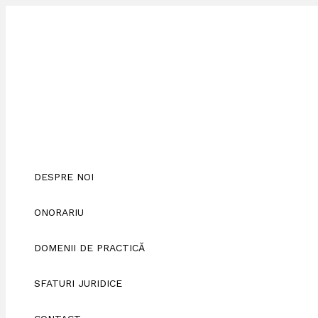
Skip
Scrie
Numele*
Adresa
Site
to
aici
de
web
content
comentariul...
email*
DESPRE NOI
ONORARIU
DOMENII DE PRACTICĂ
SFATURI JURIDICE