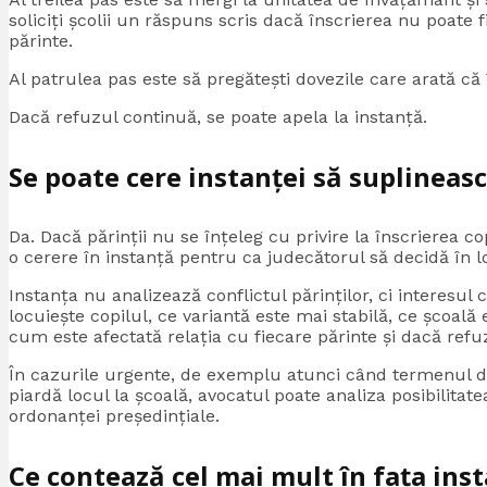
soliciți școlii un răspuns scris dacă înscrierea nu poate f
părinte.
Al patrulea pas este să pregătești dovezile care arată că î
Dacă refuzul continuă, se poate apela la instanță.
Se poate cere instanței să suplineasc
Da. Dacă părinții nu se înțeleg cu privire la înscrierea co
o cerere în instanță pentru ca judecătorul să decidă în loc
Instanța nu analizează conflictul părinților, ci interesul
locuiește copilul, ce variantă este mai stabilă, ce școal
cum este afectată relația cu fiecare părinte și dacă refuz
În cazurile urgente, de exemplu atunci când termenul de 
piardă locul la școală, avocatul poate analiza posibilitat
ordonanței președințiale.
Ce contează cel mai mult în fața inst