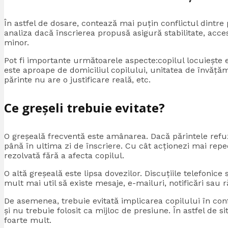
În astfel de dosare, contează mai puțin conflictul dintre 
analiza dacă înscrierea propusă asigură stabilitate, acc
minor.
Pot fi importante următoarele aspecte:copilul locuiește ef
este aproape de domiciliul copilului, unitatea de învățăm
părinte nu are o justificare reală, etc.
Ce greșeli trebuie evitate?
O greșeală frecventă este amânarea. Dacă părintele ref
până în ultima zi de înscriere. Cu cât acționezi mai repe
rezolvată fără a afecta copilul.
O altă greșeală este lipsa dovezilor. Discuțiile telefonic
mult mai util să existe mesaje, e-mailuri, notificări sau 
De asemenea, trebuie evitată implicarea copilului în conf
și nu trebuie folosit ca mijloc de presiune. În astfel de 
foarte mult.