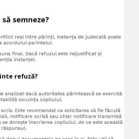
ă să semneze?
nflict real între părinți, instanța de judecată poate
ea acordului parintelui.
una final. Dacă refuzul este nejustificat și
enția instanței.
rinte refuză?
e analizat dacă autoritatea părintească se exercită
abilită locuința copilului.
în scris. Este recomandat ca solicitarea să fie făcută
ail, notificare scrisă sau chiar notificare transmisă
lă se dorește înscrierea copilului, de ce este această
 răspunsul.
 să depui documentele pe care le ai. Este util să