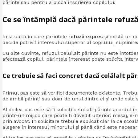
părinte sau pentru a bloca înscrierea copilului.
Ce se întâmplă dacă părintele refuz
In situatia in care parintele
refuză expres
și există un co
decide potrivit interesului superior al copilului, suplinir
Cu alte cuvinte, refuzul celuilalt părinte nu este întotdea
afectează copilul, părintele interesat poate solicita interv
Ce trebuie să faci concret dacă celălalt pă
Primul pas este să verifici documentele existente. Trebui
de ambii părinți sau doar de unul dintre ei și unde este st
Al doilea pas este să îi soliciți celuilalt părinte acordul 
printr-un mijloc care poate fi dovedit ulterior: mesaj, e-m
prin avocat. În solicitare trebuie explicat clar la ce școa
alegere în interesul minorului și până când este necesar
Al treilea pas este să mergi la unitatea de învățământ și