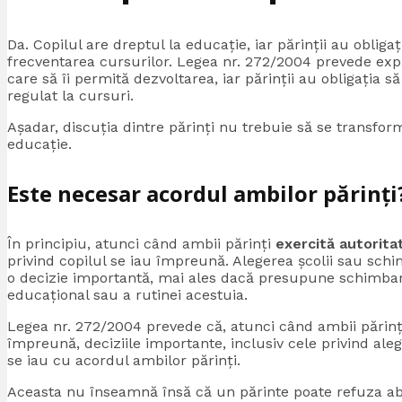
Da. Copilul are dreptul la educație, iar părinții au obligaț
frecventarea cursurilor. Legea nr. 272/2004 prevede exp
care să îi permită dezvoltarea, iar părinții au obligația să
regulat la cursuri.
Așadar, discuția dintre părinți nu trebuie să se transfor
educație.
Este necesar acordul ambilor părinți
În principiu, atunci când ambii părinți
exercită autorita
privind copilul se iau împreună. Alegerea școlii sau sch
o decizie importantă, mai ales dacă presupune schimbarea
educațional sau a rutinei acestuia.
Legea nr. 272/2004 prevede că, atunci când ambii părinți
împreună, deciziile importante, inclusiv cele privind alege
se iau cu acordul ambilor părinți.
Aceasta nu înseamnă însă că un părinte poate refuza abuz