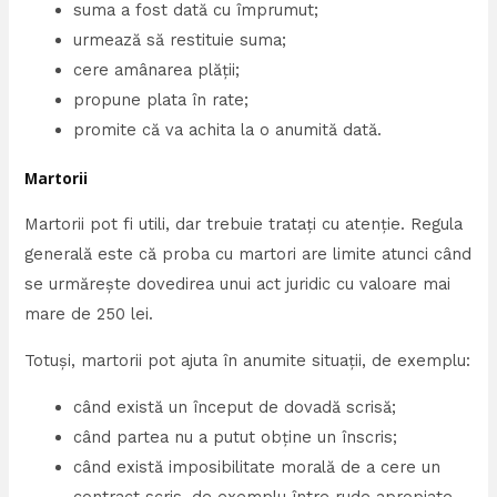
suma a fost dată cu împrumut;
urmează să restituie suma;
cere amânarea plății;
propune plata în rate;
promite că va achita la o anumită dată.
Martorii
Martorii pot fi utili, dar trebuie tratați cu atenție. Regula
generală este că proba cu martori are limite atunci când
se urmărește dovedirea unui act juridic cu valoare mai
mare de 250 lei.
Totuși, martorii pot ajuta în anumite situații, de exemplu:
când există un început de dovadă scrisă;
când partea nu a putut obține un înscris;
când există imposibilitate morală de a cere un
contract scris, de exemplu între rude apropiate