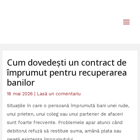
Skip
MAIN
to
MEN
content
Cum dovedești un contract de
împrumut pentru recuperarea
banilor
18 mai 2026
|
Lasă un comentariu
Situațiile în care o persoană împrumută bani unei rude,
unui prieten, unui coleg sau unui partener de afaceri
sunt foarte frecvente. Problemele apar atunci când
debitorul refuză să restituie suma, amână plata sau
neagă existența împrumutului.