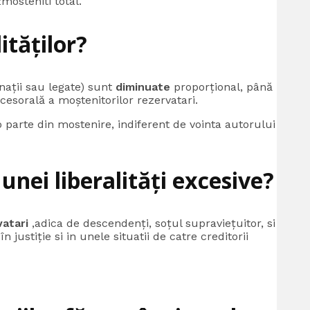
mosteniti total.
ităților?
nații sau legate) sunt
diminuate
proporțional, până
ccesorală a moștenitorilor rezervatari.
 o parte din mostenire, indiferent de vointa autorului
unei liberalități excesive?
vatari
,adica de descendenți, soțul supraviețuitor, si
în justiție si in unele situatii de catre creditorii