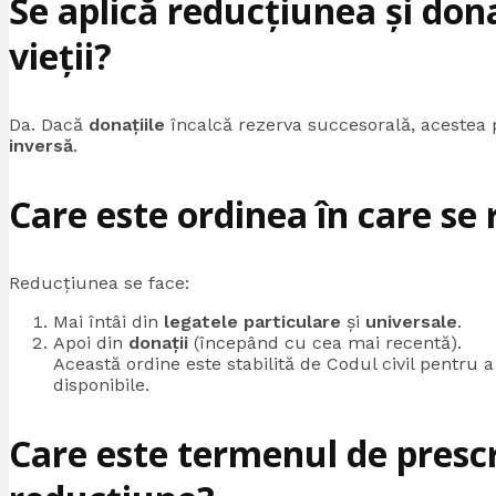
Se aplică reducțiunea și dona
vieții?
Da. Dacă
donațiile
încalcă rezerva succesorală, acestea 
inversă
.
Care este ordinea în care se r
Reducțiunea se face:
Mai întâi din
legatele particulare
și
universale
.
Apoi din
donații
(începând cu cea mai recentă).
Această ordine este stabilită de Codul civil pentru a p
disponibile.
Care este termenul de prescr