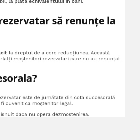
bil,
la plata echivalentului în bani
.
 rezervatar să renunțe la
cit
la dreptul de a cere reducțiunea. Această
rlalți moștenitori rezervatari care nu au renunțat.
esorala?
 rezervatar este de jumătate din cota succesorală
 fi cuvenit ca moştenitor legal.
 obisnuit daca nu opera dezmostenirea.