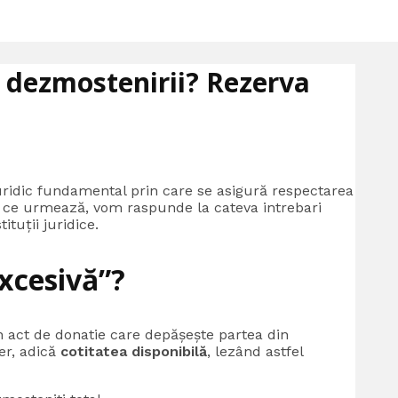
 dezmostenirii? Rezerva
uridic fundamental prin care se asigură respectarea
le ce urmează, vom raspunde la cateva intrebari
tuții juridice.
xcesivă”?
n act de donatie care depășește partea din
er, adică
cotitatea disponibilă
, lezând astfel