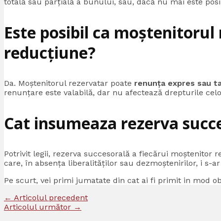
totală sau parțială a bunului, sau, dacă nu mai este posi
Este posibil ca moștenitorul
reducțiune?
Da. Moștenitorul rezervatar poate
renunța expres sau ta
renunțare este valabilă, dar nu afectează drepturile celo
Cat insumeaza rezerva succ
Potrivit legii, rezerva succesorală a fiecărui moştenitor
care, în absenţa liberalităţilor sau dezmoştenirilor, i s-ar
Pe scurt, vei primi jumatate din cat ai fi primit in mod
←
Articolul precedent
Articolul următor
→