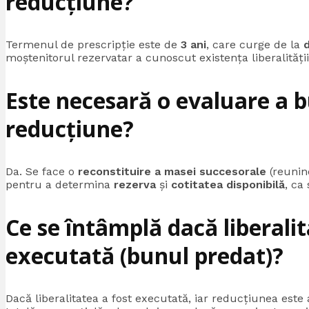
reducțiune?
Termenul de prescripție este de
3 ani
, care curge de la
d
moștenitorul rezervatar a cunoscut existența liberalității
Este necesară o evaluare a 
reducțiune?
Da. Se face o
reconstituire a masei succesorale
(reunind
pentru a determina
rezerva
și
cotitatea disponibilă
, ca
Ce se întâmplă dacă liberalit
executată (bunul predat)?
Dacă liberalitatea a fost executată, iar reducțiunea est