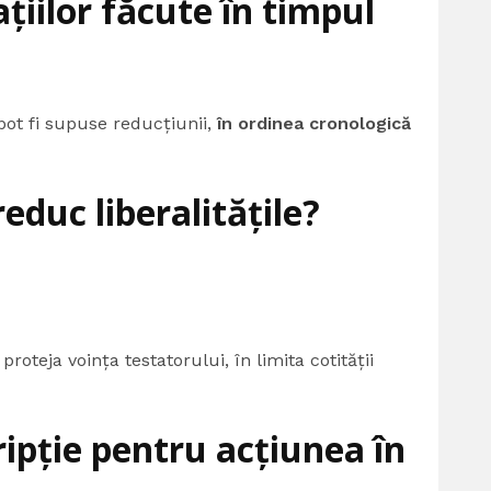
țiilor făcute în timpul
pot fi supuse reducțiunii,
în ordinea cronologică
educ liberalitățile?
roteja voința testatorului, în limita cotității
ipție pentru acțiunea în