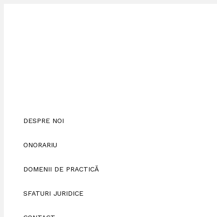
Skip
Scrie
Numele*
Adresa
Site
to
aici
de
web
content
comentariul...
email*
DESPRE NOI
ONORARIU
DOMENII DE PRACTICĂ
SFATURI JURIDICE