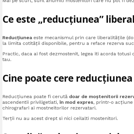
Mai pe scurt, sunt anumiti mostenitori care nu pot fi dez
Ce este „reducțiunea” liberal
Reducțiunea
este mecanismul prin care liberalitățile (do
la limita cotității disponibile, pentru a reface rezerva su
Practic, daca ai fost dezmostenit, legea iti acorda totusi
tau.
C
ine poate cere reducțiunea 
Reducțiunea poate fi cerută
doar de moștenitorii rezer
ascendentii priviligetiati,
în mod expres
, printr-o acțiune 
chirografari ai mostneitorilor rezervatari.
Terții nu au acest drept si nici ceilalti mostenitori.