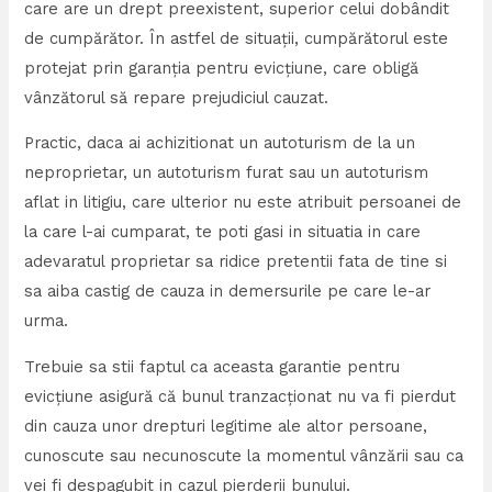
care are un drept preexistent, superior celui dobândit
de cumpărător. În astfel de situații, cumpărătorul este
protejat prin garanția pentru evicțiune, care obligă
vânzătorul să repare prejudiciul cauzat.
Practic, daca ai achizitionat un autoturism de la un
neproprietar, un autoturism furat sau un autoturism
aflat in litigiu, care ulterior nu este atribuit persoanei de
la care l-ai cumparat, te poti gasi in situatia in care
adevaratul proprietar sa ridice pretentii fata de tine si
sa aiba castig de cauza in demersurile pe care le-ar
urma.
Trebuie sa stii faptul ca aceasta garantie pentru
evicțiune asigură că bunul tranzacționat nu va fi pierdut
din cauza unor drepturi legitime ale altor persoane,
cunoscute sau necunoscute la momentul vânzării sau ca
vei fi despagubit in cazul pierderii bunului.