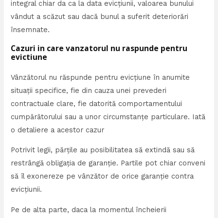
integral chiar da ca la data evicţiunii, valoarea bunului
vândut a scăzut sau dacă bunul a suferit deteriorări
însemnate.
Cazuri in care vanzatorul nu raspunde pentru
evictiune
Vânzătorul nu răspunde pentru evicțiune în anumite
situații specifice, fie din cauza unei prevederi
contractuale clare, fie datorită comportamentului
cumpărătorului sau a unor circumstanțe particulare. Iată
o detaliere a acestor cazur
Potrivit legii, părţile au posibilitatea să extindă sau să
restrângă obligaţia de garanţie. Partile pot chiar conveni
să îl exonereze pe vânzător de orice garanţie contra
evicţiunii.
Pe de alta parte, daca la momentul încheierii