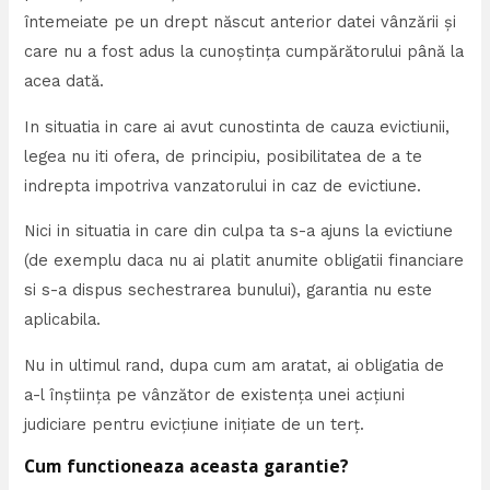
întemeiate pe un drept născut anterior datei vânzării şi
care nu a fost adus la cunoştinţa cumpărătorului până la
acea dată.
In situatia in care ai avut cunostinta de cauza evictiunii,
legea nu iti ofera, de principiu, posibilitatea de a te
indrepta impotriva vanzatorului in caz de evictiune.
Nici in situatia in care din culpa ta s-a ajuns la evictiune
(de exemplu daca nu ai platit anumite obligatii financiare
si s-a dispus sechestrarea bunului), garantia nu este
aplicabila.
Nu in ultimul rand, dupa cum am aratat, ai obligatia de
a-l înștiința pe vânzător de existența unei acțiuni
judiciare pentru evicțiune inițiate de un terț.
Cum functioneaza aceasta garantie?