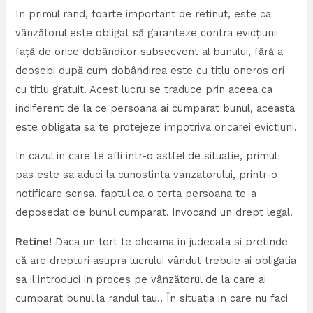
In primul rand, foarte important de retinut, este ca
vânzătorul este obligat să garanteze contra evicţiunii
faţă de orice dobânditor subsecvent al bunului, fără a
deosebi după cum dobândirea este cu titlu oneros ori
cu titlu gratuit. Acest lucru se traduce prin aceea ca
indiferent de la ce persoana ai cumparat bunul, aceasta
este obligata sa te protejeze impotriva oricarei evictiuni.
In cazul in care te afli intr-o astfel de situatie, primul
pas este sa aduci la cunostinta vanzatorului, printr-o
notificare scrisa, faptul ca o terta persoana te-a
deposedat de bunul cumparat, invocand un drept legal.
Retine!
Daca un tert te cheama in judecata si pretinde
că are drepturi asupra lucrului vândut trebuie ai obligatia
sa il introduci in proces pe vânzătorul de la care ai
cumparat bunul la randul tau.. În situatia in care nu faci