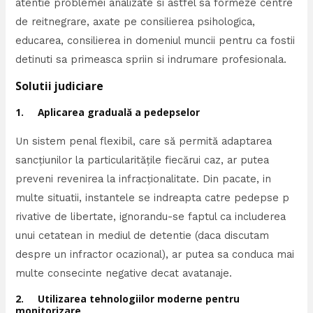
atentie problemei analizate si astfel sa formeze centre
de reitnegrare, axate pe consilierea psihologica,
educarea, consilierea in domeniul muncii pentru ca fostii
detinuti sa primeasca spriin si indrumare profesionala.
Solutii judiciare
1. Aplicarea graduală a pedepselor
Un sistem penal flexibil, care să permită adaptarea
sancțiunilor la particularitățile fiecărui caz, ar putea
preveni revenirea la infracționalitate. Din pacate, in
multe situatii, instantele se indreapta catre pedepse p
rivative de libertate, ignorandu-se faptul ca includerea
unui cetatean in mediul de detentie (daca discutam
despre un infractor ocazional), ar putea sa conduca mai
multe consecinte negative decat avatanaje.
2. Utilizarea tehnologiilor moderne pentru
monitorizare