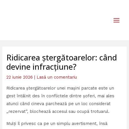
Skip
MAIN
to
MEN
content
Ridicarea ștergătoarelor: când
devine infracțiune?
22 iunie 2026
|
Lasă un comentariu
Ridicarea ștergătoarelor unei mașini parcate este un
gest întâlnit des în conflictele dintre șoferi, mai ales
atunci când cineva parchează pe un loc considerat
„rezervat”, blochează accesul sau ocupă trotuarul.
Mulți îl privesc ca pe un simplu avertisment, însă