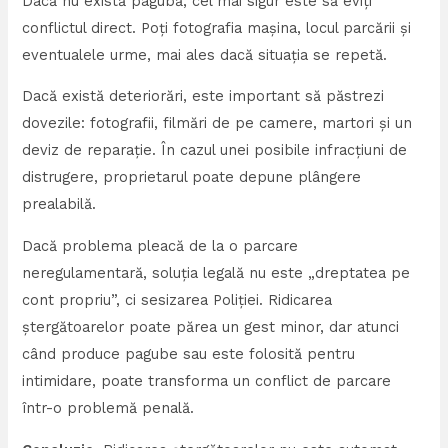
Dacă nu există pagubă, cel mai sigur este să eviți
conflictul direct. Poți fotografia mașina, locul parcării și
eventualele urme, mai ales dacă situația se repetă.
Dacă există deteriorări, este important să păstrezi
dovezile: fotografii, filmări de pe camere, martori și un
deviz de reparație. În cazul unei posibile infracțiuni de
distrugere, proprietarul poate depune plângere
prealabilă.
Dacă problema pleacă de la o parcare
neregulamentară, soluția legală nu este „dreptatea pe
cont propriu”, ci sesizarea Poliției. Ridicarea
ștergătoarelor poate părea un gest minor, dar atunci
când produce pagube sau este folosită pentru
intimidare, poate transforma un conflict de parcare
într-o problemă penală.