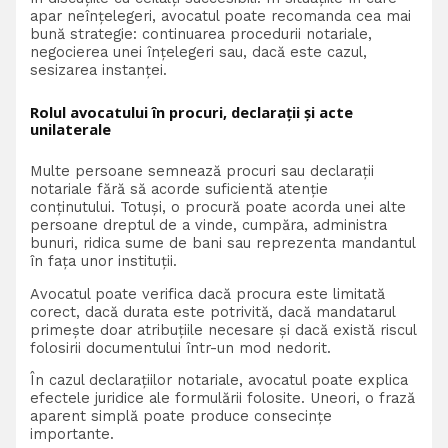
apar neînțelegeri, avocatul poate recomanda cea mai
bună strategie: continuarea procedurii notariale,
negocierea unei înțelegeri sau, dacă este cazul,
sesizarea instanței.
Rolul avocatului în procuri, declarații și acte
unilaterale
Multe persoane semnează procuri sau declarații
notariale fără să acorde suficientă atenție
conținutului. Totuși, o procură poate acorda unei alte
persoane dreptul de a vinde, cumpăra, administra
bunuri, ridica sume de bani sau reprezenta mandantul
în fața unor instituții.
Avocatul poate verifica dacă procura este limitată
corect, dacă durata este potrivită, dacă mandatarul
primește doar atribuțiile necesare și dacă există riscul
folosirii documentului într-un mod nedorit.
În cazul declarațiilor notariale, avocatul poate explica
efectele juridice ale formulării folosite. Uneori, o frază
aparent simplă poate produce consecințe
importante.