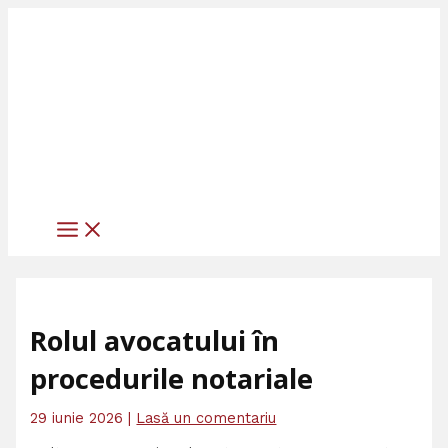
MAIN
Skip
Scrie
Numele*
Adresa
Site
MENU
to
aici
de
web
content
comentariul...
email*
Rolul avocatului în
procedurile notariale
29 iunie 2026
|
Lasă un comentariu