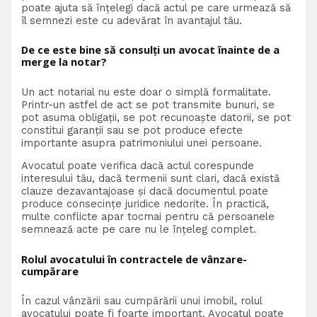
poate ajuta să înțelegi dacă actul pe care urmează să
îl semnezi este cu adevărat în avantajul tău.
De ce este bine să consulți un avocat înainte de a
merge la notar?
Un act notarial nu este doar o simplă formalitate.
Printr-un astfel de act se pot transmite bunuri, se
pot asuma obligații, se pot recunoaște datorii, se pot
constitui garanții sau se pot produce efecte
importante asupra patrimoniului unei persoane.
Avocatul poate verifica dacă actul corespunde
interesului tău, dacă termenii sunt clari, dacă există
clauze dezavantajoase și dacă documentul poate
produce consecințe juridice nedorite. În practică,
multe conflicte apar tocmai pentru că persoanele
semnează acte pe care nu le înțeleg complet.
Rolul avocatului în contractele de vânzare-
cumpărare
În cazul vânzării sau cumpărării unui imobil, rolul
avocatului poate fi foarte important. Avocatul poate