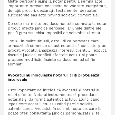
Multe persoane ajung la notar pentru a semna acte
importante precum contracte de vânzare-cumpărare,
donații, procuri, declarații, testamente, dezbateri
succesorale sau acte privind societăți comerciale.
De cele mai multe ori, documentele semnate la notar
produc efecte juridice serioase, iar unele dintre ele
pot fi greu sau chiar imposibil de schimbat ulterior.
Totuși, în multe situații, este util ca persoana care
urmează să semneze un act notarial să consulte și un
avocat. Avocatul analizează interesul clientului, explică
riscurile juridice, verifică efectele actului și poate
propune modificări înainte ca documentul să fie
semnat.
Avocatul nu înlocuiește notarul, ci îți protejează
interesele
Este important de înțeles că avocatul și notarul au
roluri diferite. Notarul instrumentează procedura
notarială și dă formă autentică actului, atunci când
legea cere acest lucru sau când părțile solicită
autentificarea. Avocatul, în schimb, este cel care îți
poate oferi consultanță juridică personalizată și te