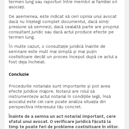
termen lung sau raporturi între membri ai familiei ori
asociați.
De asemenea, este indicat să ceri opinia unui avocat
dacă nu înțelegi complet documentul, dacă simți
presiune să semnezi, dacă cealaltă parte are propriul
consultant juridic sau dacă actul produce efecte pe
termen lung.
În multe cazuri, o consultație juridică înainte de
semnare este mult mai simplă și mai puțin
costisitoare decât un proces început după ce actul a
fost deja încheiat.
Concluzie
Procedurile notariale sunt importante și pot avea
efecte juridice majore. Notarul are rolul să
instrumenteze actul notarial în condițiile legii, însă
avocatul este cel care poate analiza situația din
perspectiva interesului tău concret.
Înainte de a semna un act notarial important, cere
sfatul unui avocat. O verificare juridică făcută la
timp te poate feri de probleme costisitoare în viitor.