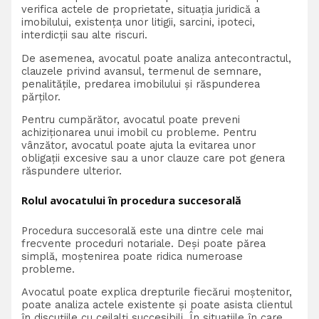
verifica actele de proprietate, situația juridică a
imobilului, existența unor litigii, sarcini, ipoteci,
interdicții sau alte riscuri.
De asemenea, avocatul poate analiza antecontractul,
clauzele privind avansul, termenul de semnare,
penalitățile, predarea imobilului și răspunderea
părților.
Pentru cumpărător, avocatul poate preveni
achiziționarea unui imobil cu probleme. Pentru
vânzător, avocatul poate ajuta la evitarea unor
obligații excesive sau a unor clauze care pot genera
răspundere ulterior.
Rolul avocatului în procedura succesorală
Procedura succesorală este una dintre cele mai
frecvente proceduri notariale. Deși poate părea
simplă, moștenirea poate ridica numeroase
probleme.
Avocatul poate explica drepturile fiecărui moștenitor,
poate analiza actele existente și poate asista clientul
în discuțiile cu ceilalți succesibili. În situațiile în care