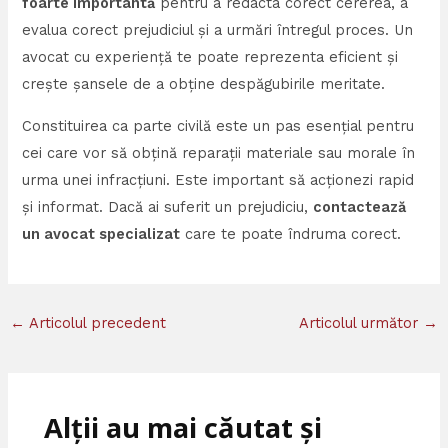
foarte importantă
pentru a redacta corect cererea, a
evalua corect prejudiciul și a urmări întregul proces. Un
avocat cu experiență te poate reprezenta eficient și
crește șansele de a obține despăgubirile meritate.
Constituirea ca parte civilă este un pas esențial pentru
cei care vor să obțină reparații materiale sau morale în
urma unei infracțiuni. Este important să acționezi rapid
și informat. Dacă ai suferit un prejudiciu,
contactează
un avocat specializat
care te poate îndruma corect.
←
Articolul precedent
Articolul următor
→
Alții au mai căutat și