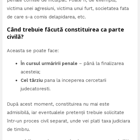
penale comise de inculpat. Poate fi, de exemplu,
victima unei agresiuni, victima unui furt, societatea fata
de care s-a comis delapidarea, etc.
Când trebuie făcută constituirea ca parte
civilă?
Aceasta se poate face:
În cursul urmăririi penale
– până la finalizarea
acesteia;
Cel târziu
pana la inceperea cercetarii
judecatoresti.
După acest moment, constituirea nu mai este
admisibilă, iar eventualele pretenții trebuie solicitate
într-un proces civil separat, unde vei plati taxa judiciara
de timbru.