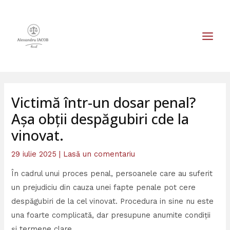
Skip
MAIN
to
MEN
content
Victimă într-un dosar penal?
Așa obții despăgubiri cde la
vinovat.
29 iulie 2025
|
Lasă un comentariu
În cadrul unui proces penal, persoanele care au suferit
un prejudiciu din cauza unei fapte penale pot cere
despăgubiri de la cel vinovat. Procedura in sine nu este
una foarte complicată, dar presupune anumite condiții
și termene clare.