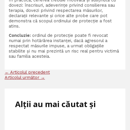
dovezi: înscrisuri, adeverințe privind consilierea sau
terapia, dovezi privind respectarea măsurilor,
declarații relevante și orice alte probe care pot
demonstra că scopul ordinului de protecție a fost
atins.
Concluzie:
ordinul de protecție poate fi revocat
numai prin hotărârea instanței, dacă agresorul a
respectat măsurile impuse, a urmat obligațiile
stabilite și nu mai prezintă un risc real pentru victimă
sau familia acesteia.
←
Articolul precedent
Articolul următor
→
Alții au mai căutat și