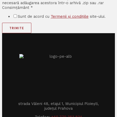
necesară adăugarea acestora într-o arhivă .zip sau .rar
Consimțământ
*
Sunt de acord cu
Termenii și condițiile
site-ului.
TRIMITE
strada Văleni 48, etajul 1, Municipiul Ploiești,
județul Prahova