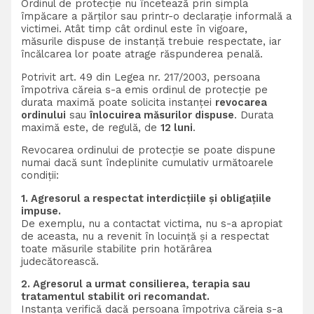
Ordinul de protecție nu încetează prin simpla
împăcare a părților sau printr-o declarație informală a
victimei. Atât timp cât ordinul este în vigoare,
măsurile dispuse de instanță trebuie respectate, iar
încălcarea lor poate atrage răspunderea penală.
Potrivit art. 49 din Legea nr. 217/2003, persoana
împotriva căreia s-a emis ordinul de protecție pe
durata maximă poate solicita instanței
revocarea
ordinului
sau
înlocuirea măsurilor dispuse
. Durata
maximă este, de regulă, de
12 luni
.
Revocarea ordinului de protecție se poate dispune
numai dacă sunt îndeplinite cumulativ următoarele
condiții:
1. Agresorul a respectat interdicțiile și obligațiile
impuse.
De exemplu, nu a contactat victima, nu s-a apropiat
de aceasta, nu a revenit în locuință și a respectat
toate măsurile stabilite prin hotărârea
judecătorească.
2. Agresorul a urmat consilierea, terapia sau
tratamentul stabilit ori recomandat.
Instanța verifică dacă persoana împotriva căreia s-a