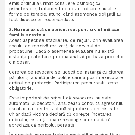
emis ordinul a urmat consiliere psihologică,
psihoterapie, tratament de dezintoxicare sau alte
forme de terapie, atunci când asemenea obligații au
fost dispuse ori recomandate.
3. Nu mai există un pericol real pentru victimă sau
familia acesteia.
Acest aspect se stabilește, de regulă, prin evaluarea
riscului de recidivă realizată de serviciul de
probațiune. Dacă o asemenea evaluare nu există,
instanța poate face propria analiză pe baza probelor
din dosar.
Cererea de revocare se judecă de instanță cu citarea
părților și a unității de poliție care a pus în executare
ordinul de protecție. Participarea procurorului este
obligatorie.
Este important de reținut că revocarea nu este
automată. Judecătorul analizează conduita agresorului,
riscul actual pentru victimă și probele administrate.
Chiar dacă victima declară că dorește încetarea
ordinului, instanța poate respinge cererea dacă
apreciază că pericolul persistă.
În practică, cererea trebuie motivată și susținută cu