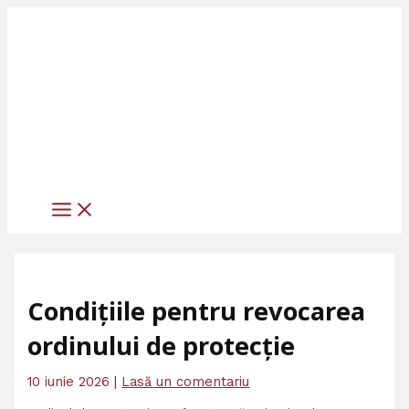
MAIN
Skip
Scrie
Numele*
Adresa
Site
MENU
to
aici
de
web
content
comentariul...
email*
Condițiile pentru revocarea
ordinului de protecție
10 iunie 2026
|
Lasă un comentariu