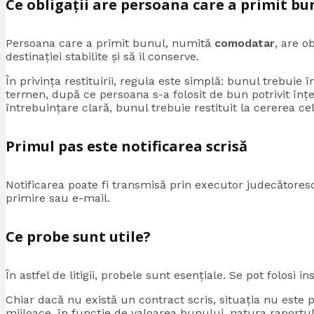
Ce obligații are persoana care a primit bu
Persoana care a primit bunul, numită
comodatar
, are ob
destinației stabilite și să il conserve.
În privința restituirii, regula este simplă: bunul trebuie 
termen, după ce persoana s-a folosit de bun potrivit înțel
întrebuințare clară, bunul trebuie restituit la cererea c
Primul pas este notificarea scrisă
Notificarea poate fi transmisă prin executor judecătore
primire sau e-mail.
Ce probe sunt utile?
În astfel de litigii, probele sunt esențiale. Se pot folosi in
Chiar dacă nu există un contract scris, situația nu este 
mijloace, în funcție de valoarea bunului, natura raportul