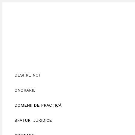
Skip
Scrie
Numele*
Adresa
Site
to
aici
de
web
content
comentariul...
email*
DESPRE NOI
ONORARIU
DOMENII DE PRACTICĂ
SFATURI JURIDICE