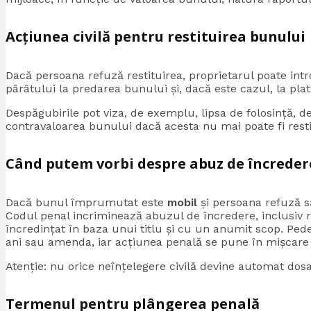
Acțiunea civilă pentru restituirea bunului
Dacă persoana refuză restituirea, proprietarul poate in
pârâtului la predarea bunului și, dacă este cazul, la pla
Despăgubirile pot viza, de exemplu, lipsa de folosință, 
contravaloarea bunului dacă acesta nu mai poate fi resti
Când putem vorbi despre abuz de încreder
Dacă bunul împrumutat este
mobil
și persoana refuză să
Codul penal incriminează abuzul de încredere, inclusiv re
încredințat în baza unui titlu și cu un anumit scop. Pede
ani sau amenda, iar acțiunea penală se pune în mișcare 
Atenție: nu orice neînțelegere civilă devine automat dosa
Termenul pentru plângerea penală