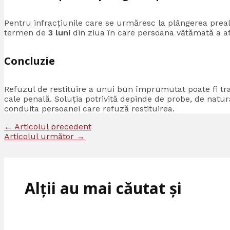
Pentru infracțiunile care se urmăresc la plângerea prea
termen de
3 luni
din ziua în care persoana vătămată a afl
Concluzie
Refuzul de restituire a unui bun împrumutat poate fi trata
cale penală. Soluția potrivită depinde de probe, de natur
conduita persoanei care refuză restituirea.
←
Articolul precedent
Articolul următor
→
Alții au mai căutat și