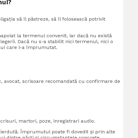
nul?
ligația să îl păstreze, să îl folosească potrivit
înapoiat la termenul convenit, iar dacă nu există
egerii. Dacă nu s-a stabilit nici termenul, nici o
elui care l-a împrumutat.
sc, avocat, scrisoare recomandată cu confirmare de
scrisuri, martori, poze, inregistrari audio.
pierdută. Împrumutul poate fi dovedit și prin alte
ui dintre părți și circumstanțele concrete.