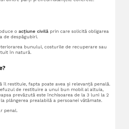
troduce o
acțiune civilă
prin care solicită obligarea
ta de despăgubiri.
deteriorarea bunului, costurile de recuperare sau
tuit în natură.
e?
 îl restituie, fapta poate avea și relevanță penală.
fuzul de restituire a unui bun mobil al altuia,
apsa prevăzută este închisoarea de la 3 luni la 2
la plângerea prealabilă a persoanei vătămate.
r penal.