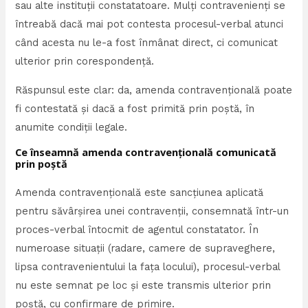
sau alte instituții constatatoare. Mulți contravenienți se
întreabă dacă mai pot contesta procesul-verbal atunci
când acesta nu le-a fost înmânat direct, ci comunicat
ulterior prin corespondență.
Răspunsul este clar: da, amenda contravențională poate
fi contestată și dacă a fost primită prin poștă, în
anumite condiții legale.
Ce înseamnă amenda contravențională comunicată
prin poștă
Amenda contravențională este sancțiunea aplicată
pentru săvârșirea unei contravenții, consemnată într-un
proces-verbal întocmit de agentul constatator. În
numeroase situații (radare, camere de supraveghere,
lipsa contravenientului la fața locului), procesul-verbal
nu este semnat pe loc și este transmis ulterior prin
poștă, cu confirmare de primire.