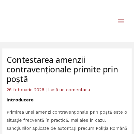
Skip
MAIN
to
MEN
content
Contestarea amenzii
contravenționale primite prin
poștă
26 februarie 2026
|
Lasă un comentariu
Introducere
Primirea unei amenzi contravenționale prin poștă este o
situație frecventă în practică, mai ales în cazul
sancțiunilor aplicate de autorități precum Poliția Română