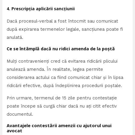
4. Prescripția aplicării sancțiunii
Dacă procesul-verbal a fost întocmit sau comunicat
după expirarea termenelor legale, sancțiunea poate fi
anulată.
Ce se întâmplă dacă nu ridici amenda de la poștă
Mulți contravenienți cred că evitarea ridicării plicului
anulează amenda. În realitate, legea permite
considerarea actului ca fiind comunicat chiar și în lipsa
ridicării efective, după îndeplinirea procedurii poștale.
Prin urmare, termenul de 15 zile pentru contestație
poate începe să curgă chiar dacă nu ați citit efectiv
documentul.
Avantajele contestării amenzii cu ajutorul unui
avocat