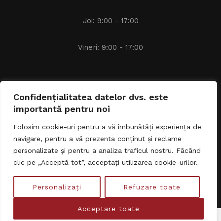
Joi: 9:00 - 17:00
Vineri: 9:00 - 17:00
Confidențialitatea datelor dvs. este
importantă pentru noi
Avocat Alexandru IACOB © 2024 - 2026 | Toate drepturile
rezervate.
Folosim cookie-uri pentru a vă îmbunătăți experiența de
navigare, pentru a vă prezenta conținut și reclame
personalizate și pentru a analiza traficul nostru. Făcând
clic pe „Acceptă tot”, acceptați utilizarea cookie-urilor.
Personalizați
Refuzare toate
Acceptare toate